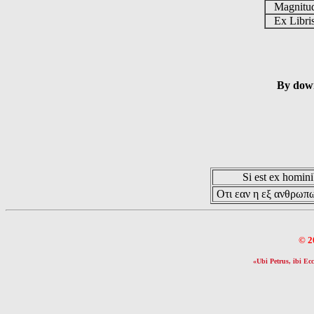
Magnit
Ex Libr
By down
Si est ex hominib
Οτι εαν η εξ ανθρωπω
© 2
«Ubi Petrus, ibi Ecc