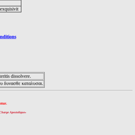
 exquisivit
nditions
eritis dissolvere.
ου δυνασθε καταλυσαι.
tur.
Charge Apostolique
»