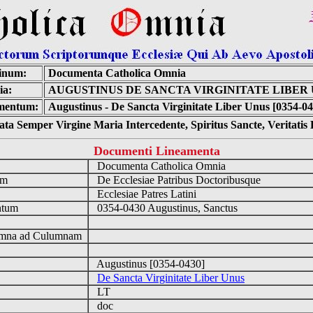
inum:
Documenta Catholica Omnia
ia:
AUGUSTINUS DE SANCTA VIRGINITATE LIBER
mentum:
Augustinus - De Sancta Virginitate Liber Unus [0354-04
ta Semper Virgine Maria Intercedente, Spiritus Sancte, Veritati
Documenti Lineamenta
o
Documenta Catholica Omnia
um
De Ecclesiae Patribus Doctoribusque
Ecclesiae Patres Latini
ntum
0354-0430 Augustinus, Sanctus
n
mna ad Culumnam
Augustinus [0354-0430]
De Sancta Virginitate Liber Unus
LT
doc