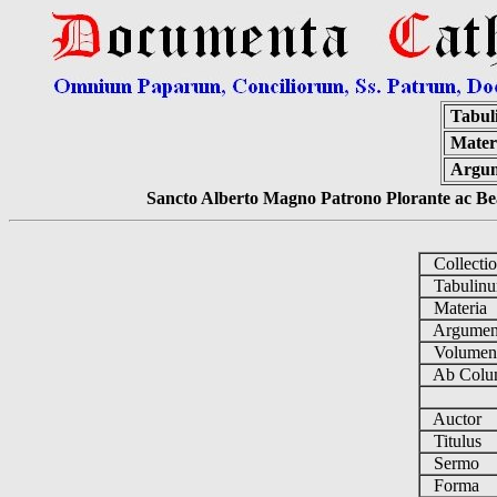
Tabul
Mater
Argu
Sancto Alberto Magno Patrono Plorante ac Bea
Collecti
Tabulin
Materia
Argume
Volume
Ab Colu
Auctor
Titulus
Sermo
Forma