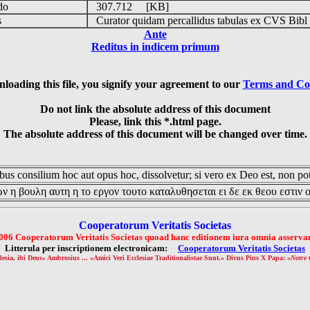
udo
307.712 [KB]
is
Curator quidam percallidus tabulas ex CVS Bibl
Ante
Reditus in indicem primum
loading this file, you signify your agreement to our
Terms and Co
Do not link the absolute address of this document
Please, link this *.html page.
The absolute address of this document will be changed over time.
us consilium hoc aut opus hoc, dissolvetur; si vero ex Deo est, non pot
ν η βουλη αυτη η το εργον τουτο καταλυθησεται ει δε εκ θεου εστιν 
Cooperatorum Veritatis Societas
006 Cooperatorum Veritatis Societas quoad hanc editionem iura omnia asservan
Litterula per inscriptionem electronicam:
Cooperatorum Veritatis Societas
lesia, ibi Deus» Ambrosius ... «Amici Veri Ecclesiae Traditionalistae Sunt.» Divus Pius X Papa: «
Notre 