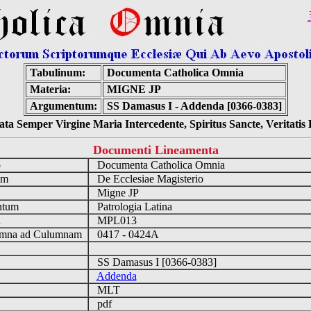
Tabulinum:
Documenta Catholica Omnia
Materia:
MIGNE JP
Argumentum:
SS Damasus I - Addenda [0366-0383]
ta Semper Virgine Maria Intercedente, Spiritus Sancte, Veritati
Documenti Lineamenta
o
Documenta Catholica Omnia
um
De Ecclesiae Magisterio
Migne JP
ntum
Patrologia Latina
n
MPL013
mna ad Culumnam
0417 - 0424A
SS Damasus I [0366-0383]
Addenda
MLT
pdf