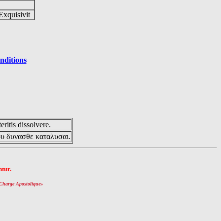
Exquisivit
nditions
eritis dissolvere.
ου δυνασθε καταλυσαι.
tur.
Charge Apostolique
»