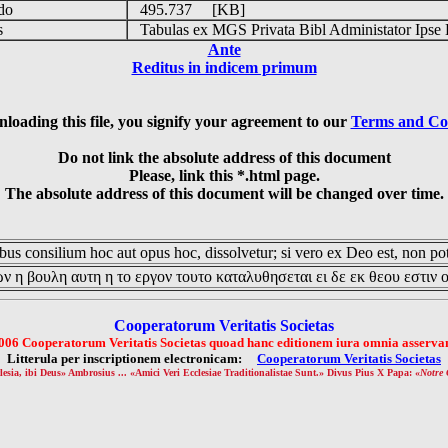
udo
495.737 [KB]
is
Tabulas ex MGS Privata Bibl Administator Ipse 
Ante
Reditus in indicem primum
loading this file, you signify your agreement to our
Terms and Co
Do not link the absolute address of this document
Please, link this *.html page.
The absolute address of this document will be changed over time.
us consilium hoc aut opus hoc, dissolvetur; si vero ex Deo est, non pot
ν η βουλη αυτη η το εργον τουτο καταλυθησεται ει δε εκ θεου εστιν 
Cooperatorum Veritatis Societas
006 Cooperatorum Veritatis Societas quoad hanc editionem iura omnia asservan
Litterula per inscriptionem electronicam:
Cooperatorum Veritatis Societas
lesia, ibi Deus» Ambrosius ... «Amici Veri Ecclesiae Traditionalistae Sunt.» Divus Pius X Papa: «
Notre 