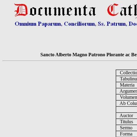
Sancto Alberto Magno Patrono Plorante ac Bea
Collecti
Tabulin
Materia
Argume
Volume
Ab Colu
Auctor
Titulus
Sermo
Forma