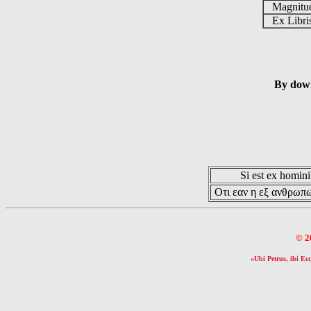
Magnit
Ex Libr
By down
Si est ex hominib
Οτι εαν η εξ ανθρωπω
© 2
«Ubi Petrus, ibi Ecc