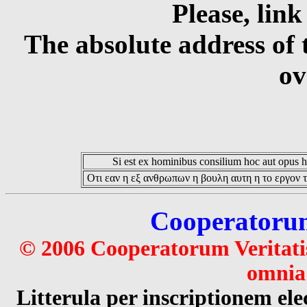
Please, link
The absolute address of 
ov
Si est ex hominibus consilium hoc aut opus hoc
Οτι εαν η εξ ανθρωπων η βουλη αυτη η το εργον τ
Cooperatorum 
© 2006 Cooperatorum Veritatis
omnia 
Litterula per inscriptionem 