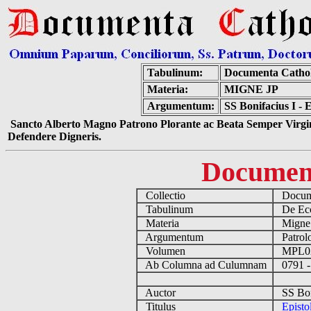
Tabulinum:
Documenta Catho
Materia:
MIGNE JP
Argumentum:
SS Bonifacius I - 
Sancto Alberto Magno Patrono Plorante ac Beata Semper Virgin
Defendere Digneris.
Documen
Collectio
Docume
Tabulinum
De Eccl
Materia
Migne
Argumentum
Patrolo
Volumen
MPL0
Ab Columna ad Culumnam
0791 -
Auctor
SS Boni
Titulus
Episto