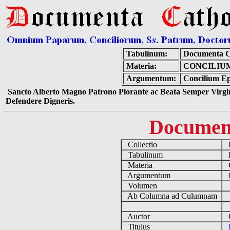
Tabulinum:
Documenta C
Materia:
CONCILIU
Argumentum:
Concilium E
Sancto Alberto Magno Patrono Plorante ac Beata Semper Virgin
Defendere Digneris.
Documen
Collectio
D
Tabulinum
De
Materia
C
Argumentum
0
Volumen
Ab Columna ad Culumnam
Auctor
C
Titulus