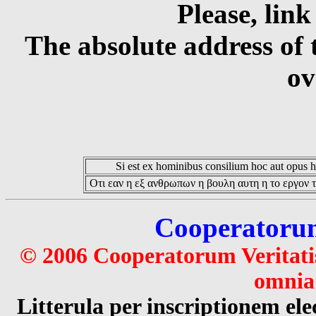
Please, link
The absolute address of 
ov
Si est ex hominibus consilium hoc aut opus hoc
Οτι εαν η εξ ανθρωπων η βουλη αυτη η το εργον τ
Cooperatorum 
© 2006 Cooperatorum Veritatis
omnia 
Litterula per inscriptionem 