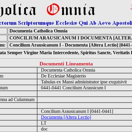
:
Documenta Catholica Omnia
CONCILIUM ARAUSICANUM I DOCUMENTA [ALTERA
m:
Concilium Arausicanum I - Documenta [Altera Lectio] [0441-
ta Semper Virgine Maria Intercedente, Spiritus Sancte, Veritati
Documenti Lineamenta
o
Documenta Catholica Omnia
um
De Ecclesiae Magisterio
Tabulas ex Mansi administrator ipse exquisivit
ntum
0441-0441 Concilium Arausicum I
n
mna ad Culumnam
Concilium Arausicanum I [0441-0441]
Documenta [Altera Lectio]
LT
doc