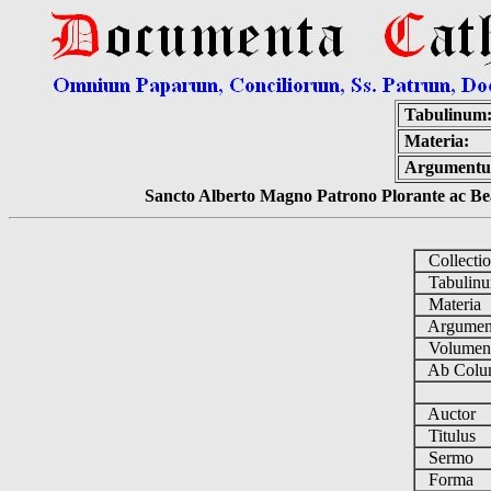
Tabulinum
Materia:
Argumentu
Sancto Alberto Magno Patrono Plorante ac Bea
Collecti
Tabulin
Materia
Argume
Volume
Ab Colu
Auctor
Titulus
Sermo
Forma