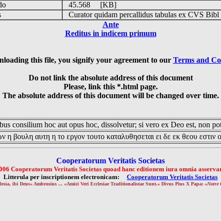
udo
45.568 [KB]
is
Curator quidam percallidus tabulas ex CVS Bibl
Ante
Reditus in indicem primum
loading this file, you signify your agreement to our
Terms and Co
Do not link the absolute address of this document
Please, link this *.html page.
The absolute address of this document will be changed over time.
us consilium hoc aut opus hoc, dissolvetur; si vero ex Deo est, non pot
ν η βουλη αυτη η το εργον τουτο καταλυθησεται ει δε εκ θεου εστιν 
Cooperatorum Veritatis Societas
006 Cooperatorum Veritatis Societas quoad hanc editionem iura omnia asservan
Litterula per inscriptionem electronicam:
Cooperatorum Veritatis Societas
lesia, ibi Deus» Ambrosius ... «Amici Veri Ecclesiae Traditionalistae Sunt.» Divus Pius X Papa: «
Notre 