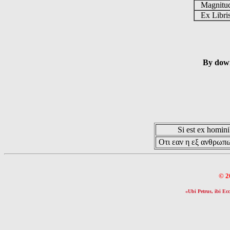
Magnit
Ex Libr
By down
Si est ex hominib
Οτι εαν η εξ ανθρωπω
© 2
«Ubi Petrus, ibi Ecc