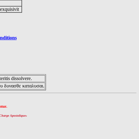
 exquisivit
nditions
eritis dissolvere.
ου δυνασθε καταλυσαι.
tur.
Charge Apostolique
»