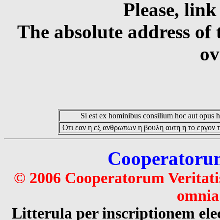
Please, link
The absolute address of 
ov
Si est ex hominibus consilium hoc aut opus hoc
Οτι εαν η εξ ανθρωπων η βουλη αυτη η το εργον τ
Cooperatorum 
© 2006 Cooperatorum Veritatis
omnia 
Litterula per inscriptionem 