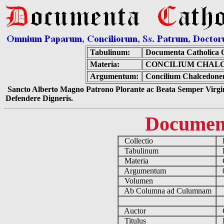
Tabulinum:
Documenta Catholica
Materia:
CONCILIUM CHALC
Argumentum:
Concilium Chalcedonen
Sancto Alberto Magno Patrono Plorante ac Beata Semper Virgin
Defendere Digneris.
Documen
Collectio
D
Tabulinum
De
Materia
C
Argumentum
0
Volumen
Ab Columna ad Culumnam
Auctor
Co
Titulus