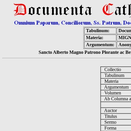
Tabulinum:
Docum
Materia:
MIGN
Argumentum:
Anonym
Sancto Alberto Magno Patrono Plorante ac Bea
Collectio
Tabulinum
Materia
Argumentum
Volumen
Ab Columna 
Auctor
Titulus
Sermo
Forma