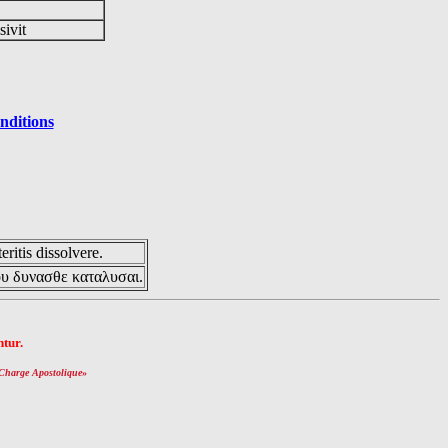
sivit
nditions
eritis dissolvere.
ου δυνασθε καταλυσαι.
tur.
Charge Apostolique
»