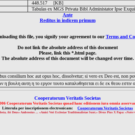
448.517 [KB]
Tabulas ex MGS Privata Bibl Administator Ipse Exqui
Ante
Reditus in indicem primum
loading this file, you signify your agreement to our
Terms and Co
Do not link the absolute address of this document
Please, link this *.html page.
The absolute address of this document will be changed over time.
us consilium hoc aut opus hoc, dissolvetur; si vero ex Deo est, non pot
ν η βουλη αυτη η το εργον τουτο καταλυθησεται ει δε εκ θεου εστιν 
Cooperatorum Veritatis Societas
006 Cooperatorum Veritatis Societas quoad hanc editionem iura omnia asservan
Litterula per inscriptionem electronicam:
Cooperatorum Veritatis Societas
lesia, ibi Deus» Ambrosius ... «Amici Veri Ecclesiae Traditionalistae Sunt.» Divus Pius X Papa: «
Notre 