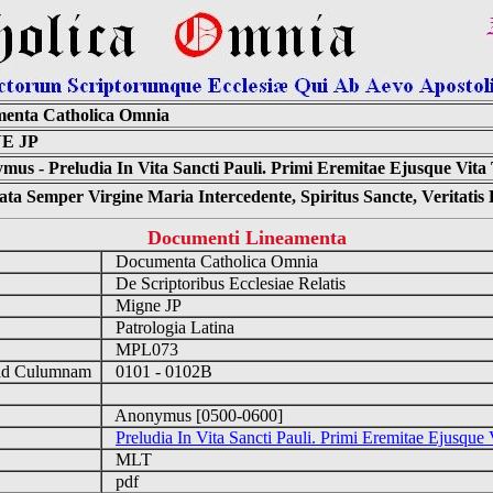
enta Catholica Omnia
E JP
us - Preludia In Vita Sancti Pauli. Primi Eremitae Ejusque Vita
ta Semper Virgine Maria Intercedente, Spiritus Sancte, Veritati
Documenti Lineamenta
Documenta Catholica Omnia
De Scriptoribus Ecclesiae Relatis
Migne JP
Patrologia Latina
MPL073
ad Culumnam
0101 - 0102B
Anonymus [0500-0600]
Preludia In Vita Sancti Pauli. Primi Eremitae Ejusque 
MLT
pdf