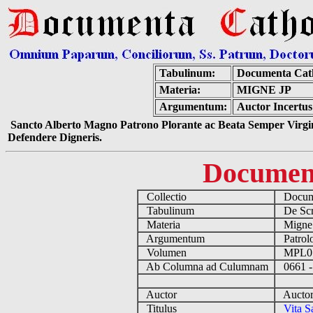
Tabulinum:
Documenta Cat
Materia:
MIGNE JP
Argumentum:
Auctor Incertus 
Sancto Alberto Magno Patrono Plorante ac Beata Semper Virgin
Defendere Digneris.
Documen
Collectio
Docume
Tabulinum
De Scri
Materia
Migne
Argumentum
Patrolo
Volumen
MPL0
Ab Columna ad Culumnam
0661 -
Auctor
Auctor 
Titulus
Vita S