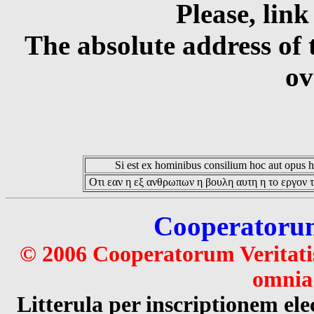
Please, link
The absolute address of 
ov
Si est ex hominibus consilium hoc aut opus hoc
Οτι εαν η εξ ανθρωπων η βουλη αυτη η το εργον τ
Cooperatorum 
© 2006 Cooperatorum Veritatis
omnia 
Litterula per inscriptionem 