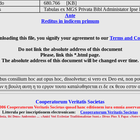
udo
680.766 [KB]
is
Tabulas ex MGS Privata Bibl Administator Ipse 
Ante
Reditus in indicem primum
loading this file, you signify your agreement to our
Terms and Co
Do not link the absolute address of this document
Please, link this *.html page.
The absolute address of this document will be changed over time.
us consilium hoc aut opus hoc, dissolvetur; si vero ex Deo est, non pot
ν η βουλη αυτη η το εργον τουτο καταλυθησεται ει δε εκ θεου εστιν 
Cooperatorum Veritatis Societas
006 Cooperatorum Veritatis Societas quoad hanc editionem iura omnia asservan
Litterula per inscriptionem electronicam:
Cooperatorum Veritatis Societas
lesia, ibi Deus» Ambrosius ... «Amici Veri Ecclesiae Traditionalistae Sunt.» Divus Pius X Papa: «
Notre 