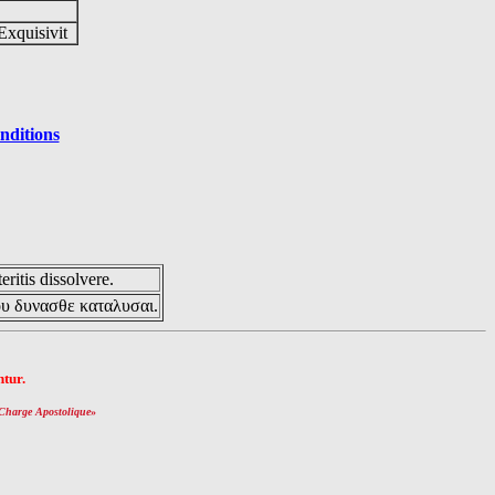
Exquisivit
nditions
eritis dissolvere.
ου δυνασθε καταλυσαι.
tur.
Charge Apostolique
»