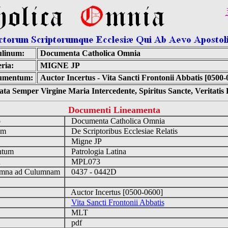
linum:
Documenta Catholica Omnia
ria:
MIGNE JP
umentum:
Auctor Incertus - Vita Sancti Frontonii Abbatis [0500-
ta Semper Virgine Maria Intercedente, Spiritus Sancte, Veritati
Documenti Lineamenta
o
Documenta Catholica Omnia
um
De Scriptoribus Ecclesiae Relatis
Migne JP
ntum
Patrologia Latina
n
MPL073
mna ad Culumnam
0437 - 0442D
Auctor Incertus [0500-0600]
Vita Sancti Frontonii Abbatis
MLT
pdf