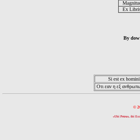
Magnit
Ex Libr
By down
Si est ex hominib
Οτι εαν η εξ ανθρωπω
© 2
«Ubi Petrus, ibi Ecc