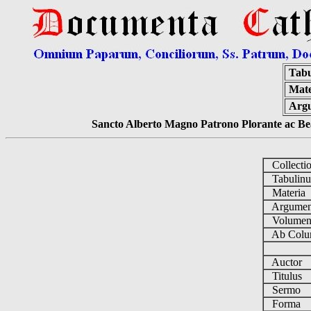
Tabu
Mate
Arg
Sancto Alberto Magno Patrono Plorante ac Bea
Collecti
Tabulin
Materia
Argume
Volume
Ab Colu
Auctor
Titulus
Sermo
Forma