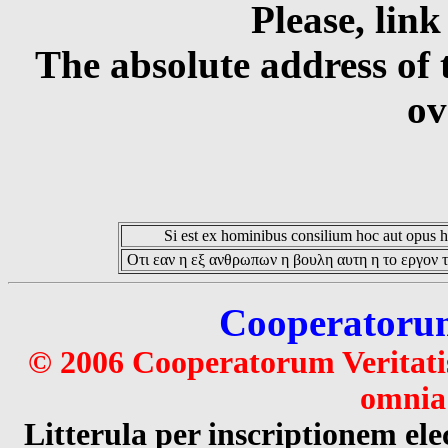
Please, link
The absolute address of 
ov
Si est ex hominibus consilium hoc aut opus hoc
Οτι εαν η εξ ανθρωπων η βουλη αυτη η το εργον τ
Cooperatorum 
© 2006 Cooperatorum Veritatis
omnia 
Litterula per inscriptionem 