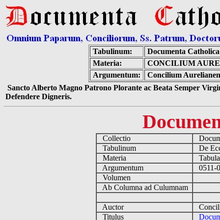
Tabulinum:
Documenta Catholic
Materia:
CONCILIUM AURE
Argumentum:
Concilium Aurelianens
Sancto Alberto Magno Patrono Plorante ac Beata Semper Virgin
Defendere Digneris.
Documen
Collectio
Docume
Tabulinum
De Eccl
Materia
Tabulas 
Argumentum
0511-05
Volumen
Ab Columna ad Culumnam
Auctor
Concili
Titulus
Docume