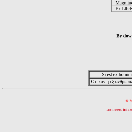
Magnit
Ex Libr
By down
Si est ex hominib
Οτι εαν η εξ ανθρωπω
© 2
«Ubi Petrus, ibi Ecc