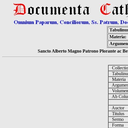
Tabulinu
Materia:
Argumen
Sancto Alberto Magno Patrono Plorante ac Bea
Collecti
Tabulin
Materia
Argume
Volume
Ab Colu
Auctor
Titulus
Sermo
Forma