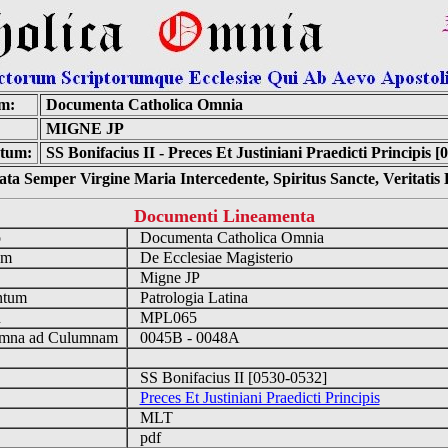
m:
Documenta Catholica Omnia
MIGNE JP
tum:
SS Bonifacius II - Preces Et Justiniani Praedicti Principis [
ta Semper Virgine Maria Intercedente, Spiritus Sancte, Veritati
Documenti Lineamenta
o
Documenta Catholica Omnia
um
De Ecclesiae Magisterio
Migne JP
ntum
Patrologia Latina
n
MPL065
mna ad Culumnam
0045B - 0048A
SS Bonifacius II [0530-0532]
Preces Et Justiniani Praedicti Principis
MLT
pdf