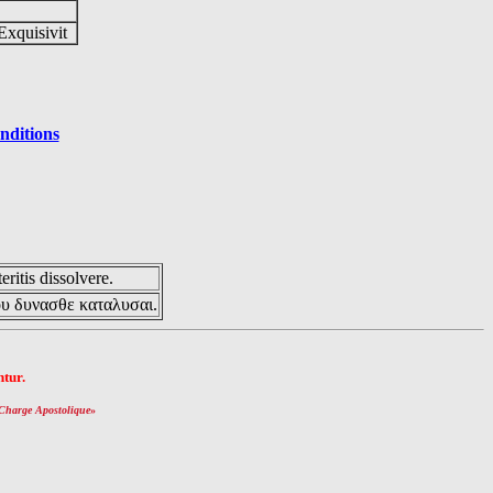
Exquisivit
nditions
eritis dissolvere.
ου δυνασθε καταλυσαι.
tur.
Charge Apostolique
»