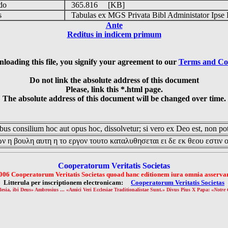
udo
365.816 [KB]
is
Tabulas ex MGS Privata Bibl Administator Ipse 
Ante
Reditus in indicem primum
loading this file, you signify your agreement to our
Terms and Co
Do not link the absolute address of this document
Please, link this *.html page.
The absolute address of this document will be changed over time.
us consilium hoc aut opus hoc, dissolvetur; si vero ex Deo est, non pot
ν η βουλη αυτη η το εργον τουτο καταλυθησεται ει δε εκ θεου εστιν 
Cooperatorum Veritatis Societas
006 Cooperatorum Veritatis Societas quoad hanc editionem iura omnia asservan
Litterula per inscriptionem electronicam:
Cooperatorum Veritatis Societas
lesia, ibi Deus» Ambrosius ... «Amici Veri Ecclesiae Traditionalistae Sunt.» Divus Pius X Papa: «
Notre 