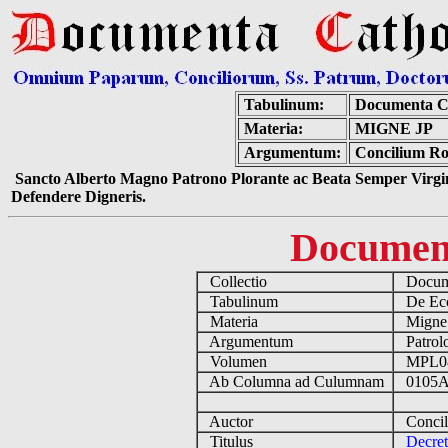
Tabulinum:
Documenta C
Materia:
MIGNE JP
Argumentum:
Concilium Ro
Sancto Alberto Magno Patrono Plorante ac Beata Semper Virgin
Defendere Digneris.
Documen
Collectio
Docume
Tabulinum
De Eccl
Materia
Migne
Argumentum
Patrolo
Volumen
MPL0
Ab Columna ad Culumnam
0105A
Auctor
Concil
Titulus
Decre