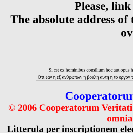
Please, link
The absolute address of 
ov
Si est ex hominibus consilium hoc aut opus hoc
Οτι εαν η εξ ανθρωπων η βουλη αυτη η το εργον τ
Cooperatorum 
© 2006 Cooperatorum Veritatis
omnia 
Litterula per inscriptionem 