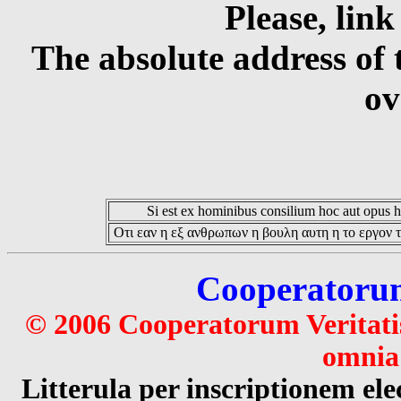
Please, link
The absolute address of 
ov
Si est ex hominibus consilium hoc aut opus hoc
Οτι εαν η εξ ανθρωπων η βουλη αυτη η το εργον τ
Cooperatorum 
© 2006 Cooperatorum Veritatis
omnia 
Litterula per inscriptionem 