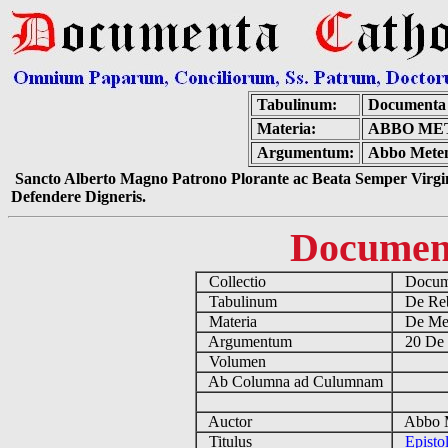
Tabulinum:
Documenta 
Materia:
ABBO MET
Argumentum:
Abbo Metens
Sancto Alberto Magno Patrono Plorante ac Beata Semper Virgin
Defendere Digneris.
Documen
Collectio
Docume
Tabulinum
De Reb
Materia
De Medi
Argumentum
20 De 
Volumen
Ab Columna ad Culumnam
Auctor
Abbo M
Titulus
Episto