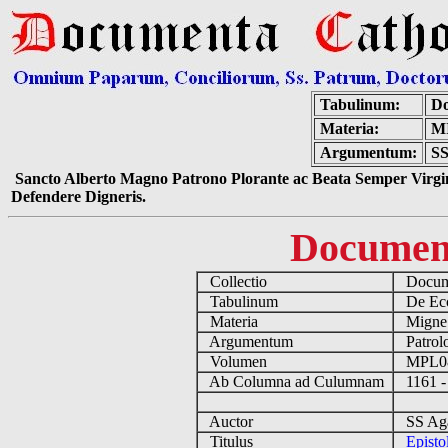
Tabulinum:
Do
Materia:
M
Argumentum:
SS
Sancto Alberto Magno Patrono Plorante ac Beata Semper Virgin
Defendere Digneris.
Documen
Collectio
Docume
Tabulinum
De Eccl
Materia
Migne
Argumentum
Patrolo
Volumen
MPL0
Ab Columna ad Culumnam
1161 -
Auctor
SS Aga
Titulus
Episto