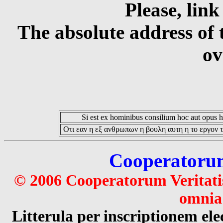
Please, link
The absolute address of 
ov
Si est ex hominibus consilium hoc aut opus hoc
Οτι εαν η εξ ανθρωπων η βουλη αυτη η το εργον τ
Cooperatorum 
© 2006 Cooperatorum Veritatis
omnia 
Litterula per inscriptionem 