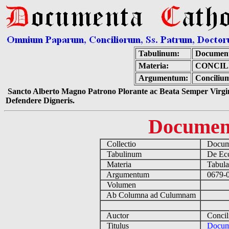
Tabulinum:
Document
Materia:
CONCIL
Argumentum:
Concilium
Sancto Alberto Magno Patrono Plorante ac Beata Semper Virgin
Defendere Digneris.
Documen
Collectio
Docume
Tabulinum
De Eccl
Materia
Tabulas 
Argumentum
0679-0
Volumen
Ab Columna ad Culumnam
Auctor
Concili
Titulus
Docum