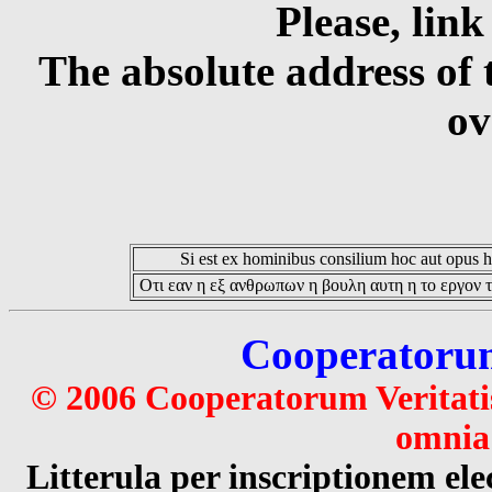
Please, link
The absolute address of 
ov
Si est ex hominibus consilium hoc aut opus hoc
Οτι εαν η εξ ανθρωπων η βουλη αυτη η το εργον τ
Cooperatorum 
© 2006 Cooperatorum Veritatis
omnia 
Litterula per inscriptionem 