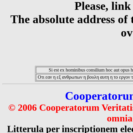
Please, link
The absolute address of 
ov
Si est ex hominibus consilium hoc aut opus hoc
Οτι εαν η εξ ανθρωπων η βουλη αυτη η το εργον τ
Cooperatorum 
© 2006 Cooperatorum Veritatis
omnia 
Litterula per inscriptionem 