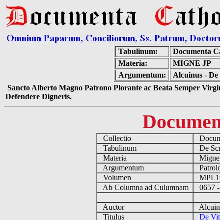
Tabulinum:
Documenta Ca
Materia:
MIGNE JP
Argumentum:
Alcuinus - De
Sancto Alberto Magno Patrono Plorante ac Beata Semper Virgin
Defendere Digneris.
Documen
Collectio
Docume
Tabulinum
De Scri
Materia
Migne
Argumentum
Patrolo
Volumen
MPL1
Ab Columna ad Culumnam
0657 -
Auctor
Alcuin
Titulus
De Vit