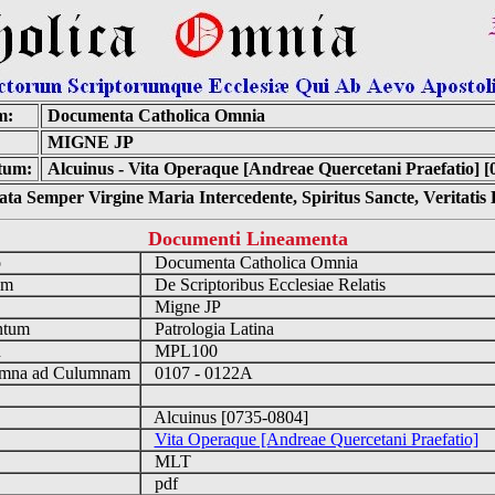
m:
Documenta Catholica Omnia
MIGNE JP
tum:
Alcuinus - Vita Operaque [Andreae Quercetani Praefatio] [
ta Semper Virgine Maria Intercedente, Spiritus Sancte, Veritati
Documenti Lineamenta
o
Documenta Catholica Omnia
um
De Scriptoribus Ecclesiae Relatis
Migne JP
ntum
Patrologia Latina
n
MPL100
mna ad Culumnam
0107 - 0122A
Alcuinus [0735-0804]
Vita Operaque [Andreae Quercetani Praefatio]
MLT
pdf