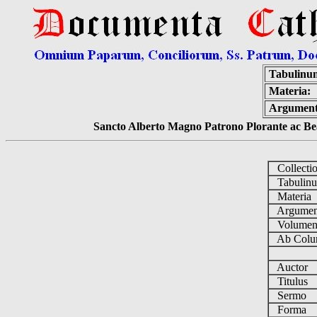
Tabulinu
Materia:
Argumen
Sancto Alberto Magno Patrono Plorante ac Bea
Collecti
Tabulin
Materia
Argume
Volume
Ab Colu
Auctor
Titulus
Sermo
Forma