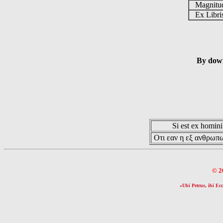
Magnit
Ex Libr
By down
Si est ex hominib
Οτι εαν η εξ ανθρωπω
© 2
«Ubi Petrus, ibi Ecc