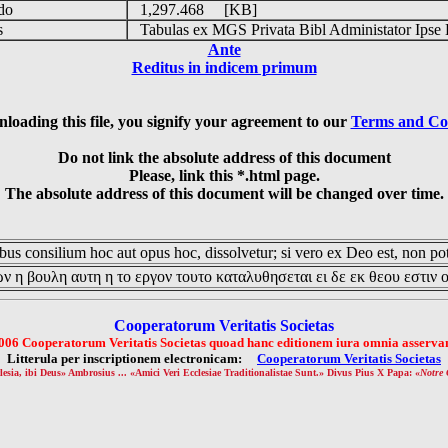
udo
1,297.468 [KB]
is
Tabulas ex MGS Privata Bibl Administator Ipse 
Ante
Reditus in indicem primum
loading this file, you signify your agreement to our
Terms and Co
Do not link the absolute address of this document
Please, link this *.html page.
The absolute address of this document will be changed over time.
us consilium hoc aut opus hoc, dissolvetur; si vero ex Deo est, non pot
ν η βουλη αυτη η το εργον τουτο καταλυθησεται ει δε εκ θεου εστιν 
Cooperatorum Veritatis Societas
006 Cooperatorum Veritatis Societas quoad hanc editionem iura omnia asservan
Litterula per inscriptionem electronicam:
Cooperatorum Veritatis Societas
lesia, ibi Deus» Ambrosius ... «Amici Veri Ecclesiae Traditionalistae Sunt.» Divus Pius X Papa: «
Notre 