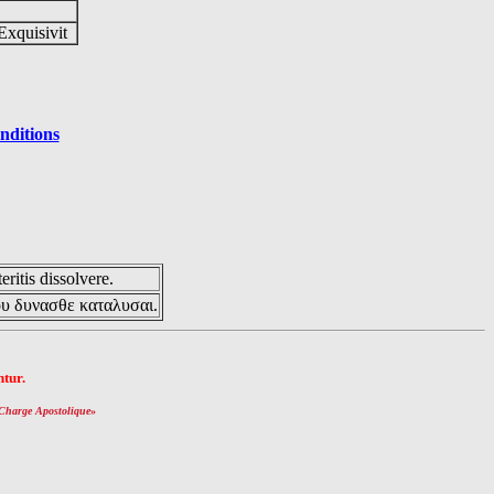
Exquisivit
nditions
eritis dissolvere.
ου δυνασθε καταλυσαι.
tur.
Charge Apostolique
»