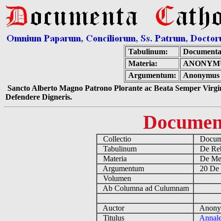
Tabulinum:
Documenta
Materia:
ANONYMU
Argumentum:
Anonymus -
Sancto Alberto Magno Patrono Plorante ac Beata Semper Virgin
Defendere Digneris.
Documen
Collectio
Docume
Tabulinum
De Reb
Materia
De Medi
Argumentum
20 De 
Volumen
Ab Columna ad Culumnam
Auctor
Anonym
Titulus
Annale