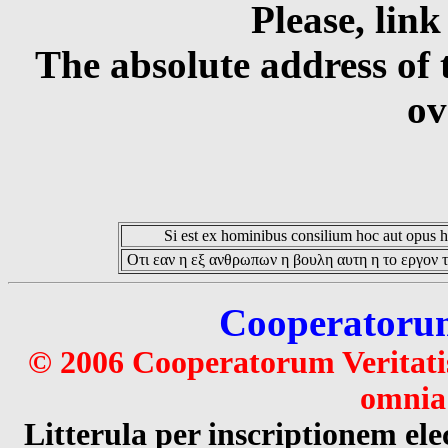
Please, link
The absolute address of 
ov
Si est ex hominibus consilium hoc aut opus hoc
Οτι εαν η εξ ανθρωπων η βουλη αυτη η το εργον τ
Cooperatorum 
© 2006 Cooperatorum Veritatis
omnia 
Litterula per inscriptionem 