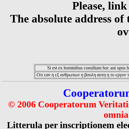
Please, link
The absolute address of 
ov
Si est ex hominibus consilium hoc aut opus hoc
Οτι εαν η εξ ανθρωπων η βουλη αυτη η το εργον τ
Cooperatorum 
© 2006 Cooperatorum Veritatis
omnia 
Litterula per inscriptionem 