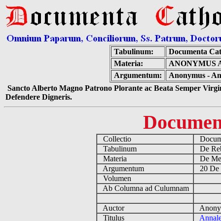
Tabulinum:
Documenta Cat
Materia:
ANONYMUS A
Argumentum:
Anonymus - Ann
Sancto Alberto Magno Patrono Plorante ac Beata Semper Virgin
Defendere Digneris.
Documen
Collectio
Docume
Tabulinum
De Reb
Materia
De Medi
Argumentum
20 De 
Volumen
Ab Columna ad Culumnam
Auctor
Anonym
Titulus
Annale