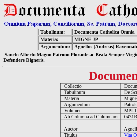
Tabulinum:
Documenta Catholica Omnia
Materia:
MIGNE JP
Argumentum:
Agnellus [Andreas] Ravennate
Sancto Alberto Magno Patrono Plorante ac Beata Semper Virgin
Defendere Digneris.
Documen
Collectio
Docume
Tabulinum
De Scri
Materia
Migne
Argumentum
Patrolo
Volumen
MPL1
Ab Columna ad Culumnam
0431B
Auctor
Agnellu
Titulus
Vita O