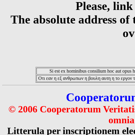
Please, link
The absolute address of 
ov
Si est ex hominibus consilium hoc aut opus hoc
Οτι εαν η εξ ανθρωπων η βουλη αυτη η το εργον τ
Cooperatorum 
© 2006 Cooperatorum Veritatis
omnia 
Litterula per inscriptionem 