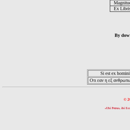
Magnit
Ex Libr
By down
Si est ex hominib
Οτι εαν η εξ ανθρωπω
© 2
«Ubi Petrus, ibi Ecc