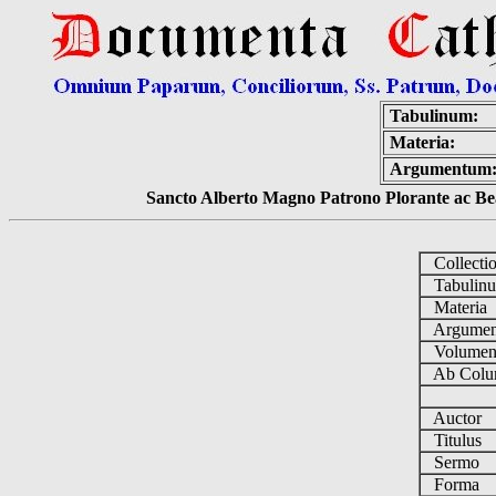
Tabulinum:
Materia:
Argumentum
Sancto Alberto Magno Patrono Plorante ac Bea
Collecti
Tabulin
Materia
Argume
Volume
Ab Colu
Auctor
Titulus
Sermo
Forma