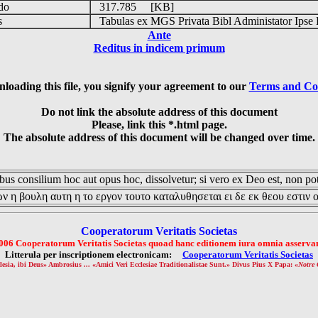
udo
317.785 [KB]
is
Tabulas ex MGS Privata Bibl Administator Ipse 
Ante
Reditus in indicem primum
loading this file, you signify your agreement to our
Terms and Co
Do not link the absolute address of this document
Please, link this *.html page.
The absolute address of this document will be changed over time.
us consilium hoc aut opus hoc, dissolvetur; si vero ex Deo est, non pot
ν η βουλη αυτη η το εργον τουτο καταλυθησεται ει δε εκ θεου εστιν 
Cooperatorum Veritatis Societas
006 Cooperatorum Veritatis Societas quoad hanc editionem iura omnia asservan
Litterula per inscriptionem electronicam:
Cooperatorum Veritatis Societas
lesia, ibi Deus» Ambrosius ... «Amici Veri Ecclesiae Traditionalistae Sunt.» Divus Pius X Papa: «
Notre 