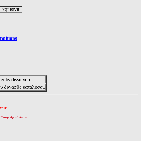
Exquisivit
nditions
eritis dissolvere.
ου δυνασθε καταλυσαι.
tur.
Charge Apostolique
»