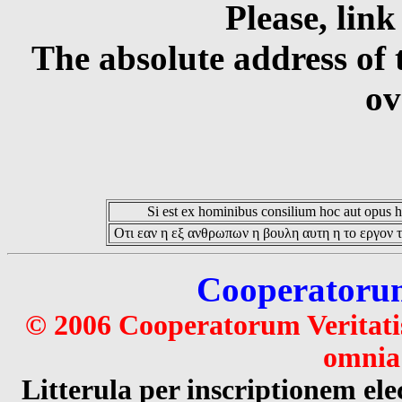
Please, link
The absolute address of 
ov
Si est ex hominibus consilium hoc aut opus hoc
Οτι εαν η εξ ανθρωπων η βουλη αυτη η το εργον τ
Cooperatorum 
© 2006 Cooperatorum Veritatis
omnia 
Litterula per inscriptionem 