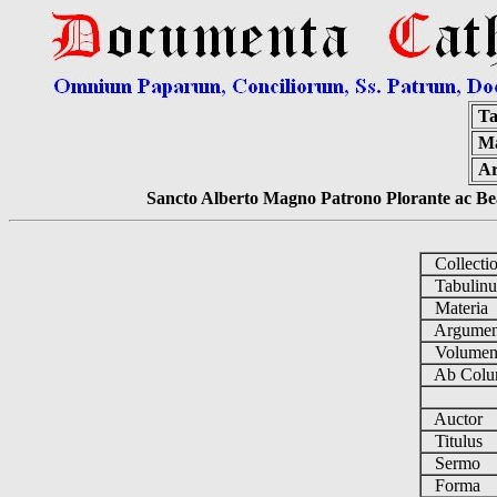
Ta
Ma
A
Sancto Alberto Magno Patrono Plorante ac Bea
Collecti
Tabulin
Materia
Argume
Volume
Ab Colu
Auctor
Titulus
Sermo
Forma