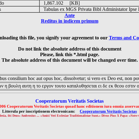
udo
1,867.102 [KB]
is
Tabulas ex MGS Privata Bibl Administator Ipse 
Ante
Reditus in indicem primum
loading this file, you signify your agreement to our
Terms and Co
Do not link the absolute address of this document
Please, link this *.html page.
The absolute address of this document will be changed over time.
us consilium hoc aut opus hoc, dissolvetur; si vero ex Deo est, non pot
ν η βουλη αυτη η το εργον τουτο καταλυθησεται ει δε εκ θεου εστιν 
Cooperatorum Veritatis Societas
006 Cooperatorum Veritatis Societas quoad hanc editionem iura omnia asservan
Litterula per inscriptionem electronicam:
Cooperatorum Veritatis Societas
lesia, ibi Deus» Ambrosius ... «Amici Veri Ecclesiae Traditionalistae Sunt.» Divus Pius X Papa: «
Notre 