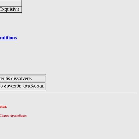
Exquisivit
nditions
eritis dissolvere.
ου δυνασθε καταλυσαι.
tur.
Charge Apostolique
»