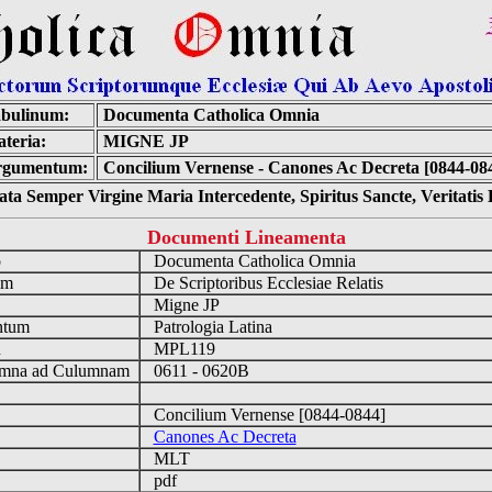
bulinum:
Documenta Catholica Omnia
teria:
MIGNE JP
rgumentum:
Concilium Vernense - Canones Ac Decreta [0844-08
ta Semper Virgine Maria Intercedente, Spiritus Sancte, Veritati
Documenti Lineamenta
o
Documenta Catholica Omnia
um
De Scriptoribus Ecclesiae Relatis
Migne JP
ntum
Patrologia Latina
n
MPL119
mna ad Culumnam
0611 - 0620B
Concilium Vernense [0844-0844]
Canones Ac Decreta
MLT
pdf