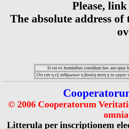
Please, link
The absolute address of 
ov
Si est ex hominibus consilium hoc aut opus hoc
Οτι εαν η εξ ανθρωπων η βουλη αυτη η το εργον τ
Cooperatorum 
© 2006 Cooperatorum Veritatis
omnia 
Litterula per inscriptionem 