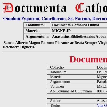
Tabulinum:
Documenta Catholica Omnia
Materia:
MIGNE JP
Argumentum:
Anastasius Bibliothecarius Abbas
Sancto Alberto Magno Patrono Plorante ac Beata Semper Virgin
Defendere Digneris.
Documen
Collectio
Docume
Tabulinum
De Scri
Materia
Migne
Argumentum
Patrolo
Volumen
MPL1
Ab Columna ad Culumnam
0017 -
Auctor
Anastas
Titulus
Vita O