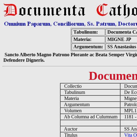
Tabulinum:
Documenta Ca
Materia:
MIGNE JP
Argumentum:
SS Anastasius 
Sancto Alberto Magno Patrono Plorante ac Beata Semper Virgin
Defendere Digneris.
Documen
Collectio
Docume
Tabulinum
De Eccl
Materia
Migne
Argumentum
Patrolo
Volumen
MPL1
Ab Columna ad Culumnam
1181 -
Auctor
SS Anas
Titulus
Vita O