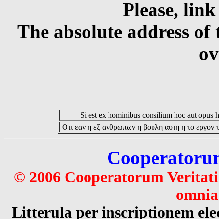
Please, link
The absolute address of 
ov
Si est ex hominibus consilium hoc aut opus hoc
Οτι εαν η εξ ανθρωπων η βουλη αυτη η το εργον τ
Cooperatorum 
© 2006 Cooperatorum Veritatis
omnia 
Litterula per inscriptionem 