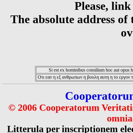
Please, link
The absolute address of 
ov
Si est ex hominibus consilium hoc aut opus hoc
Οτι εαν η εξ ανθρωπων η βουλη αυτη η το εργον τ
Cooperatorum 
© 2006 Cooperatorum Veritatis
omnia 
Litterula per inscriptionem 