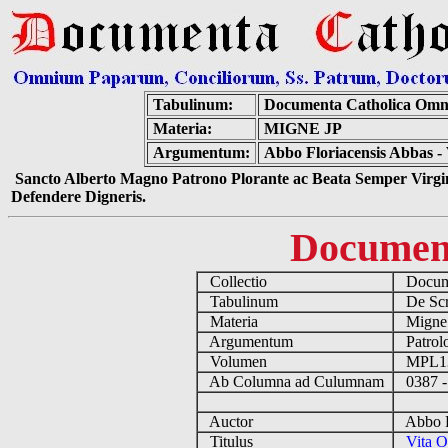
Tabulinum:
Documenta Catholica Omn
Materia:
MIGNE JP
Argumentum:
Abbo Floriacensis Abbas -
Sancto Alberto Magno Patrono Plorante ac Beata Semper Virgin
Defendere Digneris.
Documen
Collectio
Docume
Tabulinum
De Scri
Materia
Migne
Argumentum
Patrolo
Volumen
MPL1
Ab Columna ad Culumnam
0387 -
Auctor
Abbo Fl
Titulus
Vita 