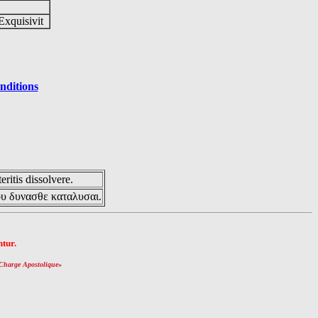
Exquisivit
nditions
eritis dissolvere.
ου δυνασθε καταλυσαι.
tur.
Charge Apostolique
»