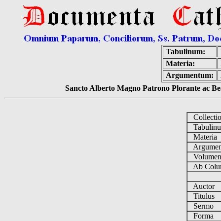
Tabulinum:
Materia:
Argumentum:
Sancto Alberto Magno Patrono Plorante ac Bea
Collecti
Tabulin
Materia
Argume
Volume
Ab Colu
Auctor
Titulus
Sermo
Forma