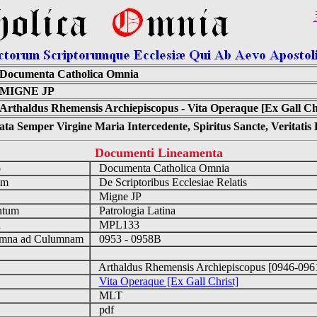
Documenta Catholica Omnia
MIGNE JP
Arthaldus Rhemensis Archiepiscopus - Vita Operaque [Ex Gall Chr
ta Semper Virgine Maria Intercedente, Spiritus Sancte, Veritati
Documenti Lineamenta
o
Documenta Catholica Omnia
um
De Scriptoribus Ecclesiae Relatis
Migne JP
ntum
Patrologia Latina
n
MPL133
mna ad Culumnam
0953 - 0958B
Arthaldus Rhemensis Archiepiscopus [0946-09
Vita Operaque [Ex Gall Christ]
MLT
pdf