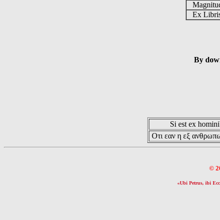
Magnit
Ex Libr
By down
Si est ex hominib
Οτι εαν η εξ ανθρωπω
© 2
«Ubi Petrus, ibi Ecc