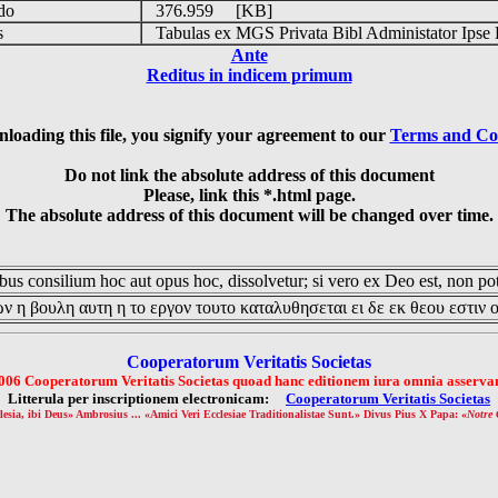
udo
376.959 [KB]
is
Tabulas ex MGS Privata Bibl Administator Ipse 
Ante
Reditus in indicem primum
loading this file, you signify your agreement to our
Terms and Co
Do not link the absolute address of this document
Please, link this *.html page.
The absolute address of this document will be changed over time.
us consilium hoc aut opus hoc, dissolvetur; si vero ex Deo est, non pot
ν η βουλη αυτη η το εργον τουτο καταλυθησεται ει δε εκ θεου εστιν 
Cooperatorum Veritatis Societas
006 Cooperatorum Veritatis Societas quoad hanc editionem iura omnia asservan
Litterula per inscriptionem electronicam:
Cooperatorum Veritatis Societas
lesia, ibi Deus» Ambrosius ... «Amici Veri Ecclesiae Traditionalistae Sunt.» Divus Pius X Papa: «
Notre 