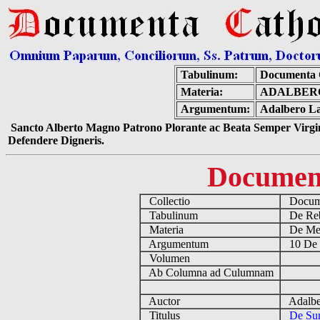
Tabulinum:
Documenta 
Materia:
ADALBERO
Argumentum:
Adalbero La
Sancto Alberto Magno Patrono Plorante ac Beata Semper Virgin
Defendere Digneris.
Documen
Collectio
Docume
Tabulinum
De Reb
Materia
De Medi
Argumentum
10 De 
Volumen
Ab Columna ad Culumnam
Auctor
Adalber
Titulus
De Su