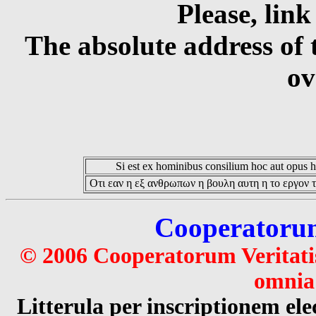
Please, link
The absolute address of 
ov
Si est ex hominibus consilium hoc aut opus hoc
Οτι εαν η εξ ανθρωπων η βουλη αυτη η το εργον τ
Cooperatorum 
© 2006 Cooperatorum Veritatis
omnia 
Litterula per inscriptionem 