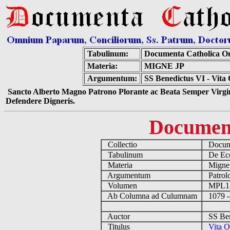
Tabulinum:
Documenta Catholica O
Materia:
MIGNE JP
Argumentum:
SS Benedictus VI - Vita 
Sancto Alberto Magno Patrono Plorante ac Beata Semper Virgin
Defendere Digneris.
Documen
Collectio
Docume
Tabulinum
De Eccl
Materia
Migne
Argumentum
Patrolo
Volumen
MPL1
Ab Columna ad Culumnam
1079 -
Auctor
SS Bene
Titulus
Vita O