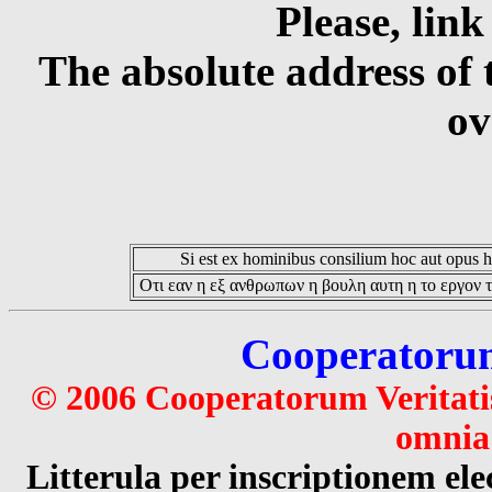
Please, link
The absolute address of 
ov
Si est ex hominibus consilium hoc aut opus hoc
Οτι εαν η εξ ανθρωπων η βουλη αυτη η το εργον τ
Cooperatorum 
© 2006 Cooperatorum Veritatis
omnia 
Litterula per inscriptionem 