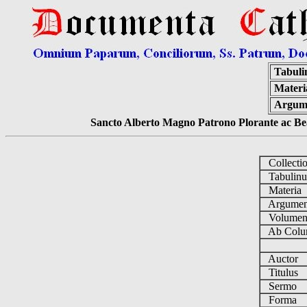
Tabuli
Materi
Argum
Sancto Alberto Magno Patrono Plorante ac Bea
Collecti
Tabulin
Materia
Argume
Volume
Ab Colu
Auctor
Titulus
Sermo
Forma