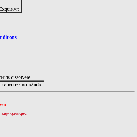
Exquisivit
nditions
eritis dissolvere.
ου δυνασθε καταλυσαι.
tur.
Charge Apostolique
»