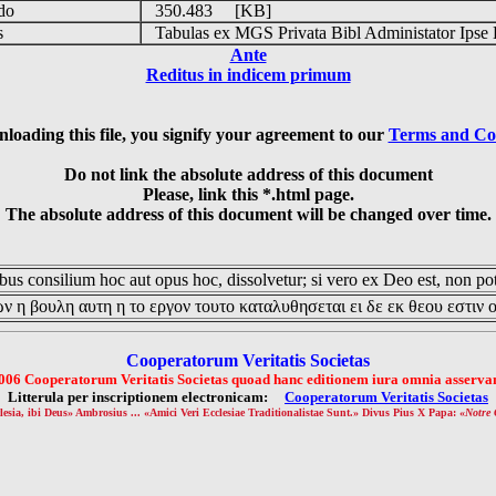
udo
350.483 [KB]
is
Tabulas ex MGS Privata Bibl Administator Ipse 
Ante
Reditus in indicem primum
loading this file, you signify your agreement to our
Terms and Co
Do not link the absolute address of this document
Please, link this *.html page.
The absolute address of this document will be changed over time.
us consilium hoc aut opus hoc, dissolvetur; si vero ex Deo est, non pot
ν η βουλη αυτη η το εργον τουτο καταλυθησεται ει δε εκ θεου εστιν 
Cooperatorum Veritatis Societas
006 Cooperatorum Veritatis Societas quoad hanc editionem iura omnia asservan
Litterula per inscriptionem electronicam:
Cooperatorum Veritatis Societas
lesia, ibi Deus» Ambrosius ... «Amici Veri Ecclesiae Traditionalistae Sunt.» Divus Pius X Papa: «
Notre 