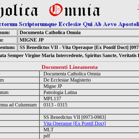
num:
Documenta Catholica Omnia
a:
MIGNE JP
entum:
SS Benedictus VII - Vita Operaque [Ex Pontif Doct] [097
ta Semper Virgine Maria Intercedente, Spiritus Sancte, Veritati
Documenti Lineamenta
o
Documenta Catholica Omnia
um
De Ecclesiae Magisterio
Migne JP
ntum
Patrologia Latina
n
MPL137
mna ad Culumnam
0313 - 0315
SS Benedictus VII [0973-0983]
Vita Operaque [Ex Pontif Doct]
MLT
pdf