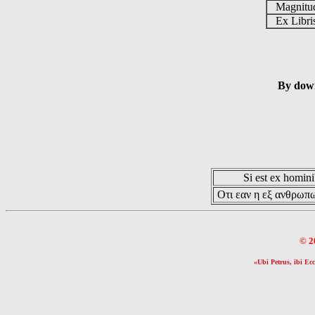
Magnit
Ex Libr
By down
Si est ex hominib
Οτι εαν η εξ ανθρωπω
© 2
«Ubi Petrus, ibi Ecc