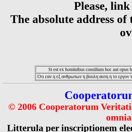
Please, link
The absolute address of 
ov
Si est ex hominibus consilium hoc aut opus hoc
Οτι εαν η εξ ανθρωπων η βουλη αυτη η το εργον τ
Cooperatorum 
© 2006 Cooperatorum Veritatis
omnia 
Litterula per inscriptionem 