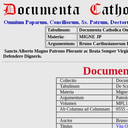
Tabulinum:
Documenta Catholica O
Materia:
MIGNE JP
Argumentum:
Bruno Carthusianorum Ins
Sancto Alberto Magno Patrono Plorante ac Beata Semper Virgin
Defendere Digneris.
Documen
Collectio
Docume
Tabulinum
De Scri
Materia
Migne
Argumentum
Patrolo
Volumen
MPL1
Ab Columna ad Culumnam
0555 -
Auctor
Bruno C
Titulus
Vita O