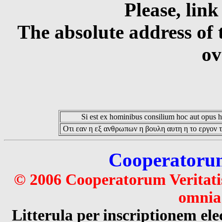
Please, link
The absolute address of 
ov
Si est ex hominibus consilium hoc aut opus hoc
Οτι εαν η εξ ανθρωπων η βουλη αυτη η το εργον τ
Cooperatorum 
© 2006 Cooperatorum Veritatis
omnia 
Litterula per inscriptionem 