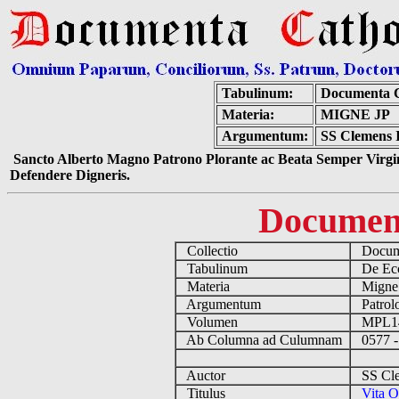
Tabulinum:
Documenta C
Materia:
MIGNE JP
Argumentum:
SS Clemens I
Sancto Alberto Magno Patrono Plorante ac Beata Semper Virgin
Defendere Digneris.
Documen
Collectio
Docume
Tabulinum
De Eccl
Materia
Migne
Argumentum
Patrolo
Volumen
MPL1
Ab Columna ad Culumnam
0577 -
Auctor
SS Clem
Titulus
Vita O