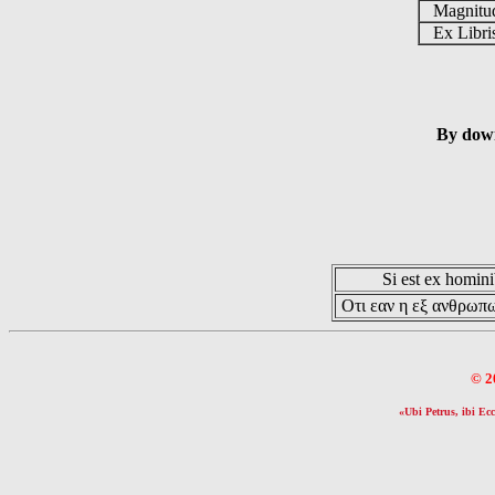
Magnit
Ex Libr
By down
Si est ex hominib
Οτι εαν η εξ ανθρωπω
© 2
«Ubi Petrus, ibi Ecc