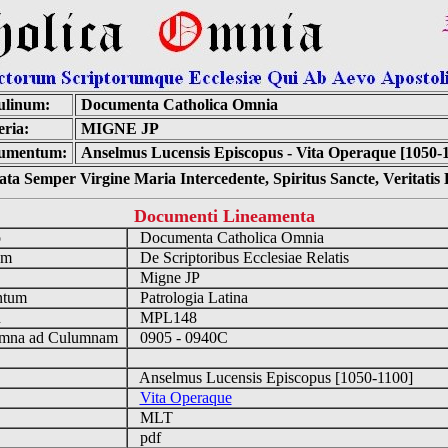
ulinum:
Documenta Catholica Omnia
ria:
MIGNE JP
umentum:
Anselmus Lucensis Episcopus - Vita Operaque [1050-
ta Semper Virgine Maria Intercedente, Spiritus Sancte, Veritati
Documenti Lineamenta
o
Documenta Catholica Omnia
um
De Scriptoribus Ecclesiae Relatis
Migne JP
ntum
Patrologia Latina
n
MPL148
mna ad Culumnam
0905 - 0940C
Anselmus Lucensis Episcopus [1050-1100]
Vita Operaque
MLT
pdf