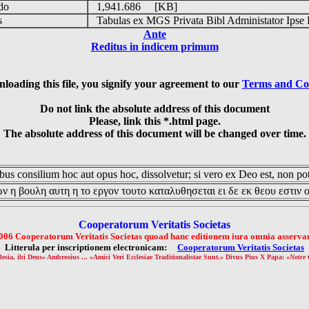
udo
1,941.686 [KB]
is
Tabulas ex MGS Privata Bibl Administator Ipse 
Ante
Reditus in indicem primum
loading this file, you signify your agreement to our
Terms and Co
Do not link the absolute address of this document
Please, link this *.html page.
The absolute address of this document will be changed over time.
us consilium hoc aut opus hoc, dissolvetur; si vero ex Deo est, non pot
ν η βουλη αυτη η το εργον τουτο καταλυθησεται ει δε εκ θεου εστιν 
Cooperatorum Veritatis Societas
006 Cooperatorum Veritatis Societas quoad hanc editionem iura omnia asservan
Litterula per inscriptionem electronicam:
Cooperatorum Veritatis Societas
lesia, ibi Deus» Ambrosius ... «Amici Veri Ecclesiae Traditionalistae Sunt.» Divus Pius X Papa: «
Notre 