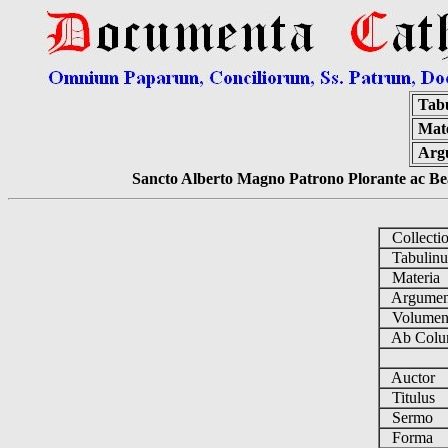
Tab
Mate
Arg
Sancto Alberto Magno Patrono Plorante ac Bea
Collecti
Tabulin
Materia
Argume
Volume
Ab Colu
Auctor
Titulus
Sermo
Forma