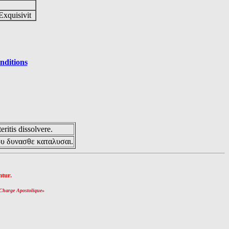
Exquisivit
nditions
eritis dissolvere.
ου δυνασθε καταλυσαι.
tur.
Charge Apostolique
»