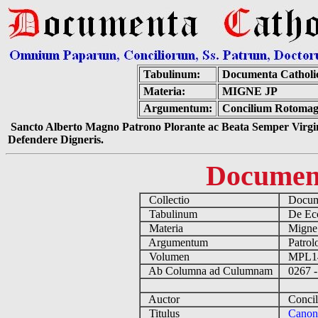
Tabulinum:
Documenta Catholi
Materia:
MIGNE JP
Argumentum:
Concilium Rotomage
Sancto Alberto Magno Patrono Plorante ac Beata Semper Virgin
Defendere Digneris.
Documen
Collectio
Docume
Tabulinum
De Eccl
Materia
Migne
Argumentum
Patrolo
Volumen
MPL1
Ab Columna ad Culumnam
0267 -
Auctor
Concil
Titulus
Canone