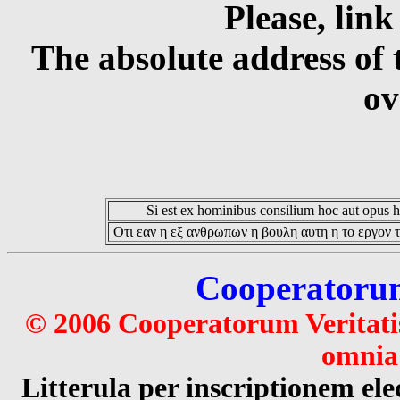
Please, link
The absolute address of 
ov
Si est ex hominibus consilium hoc aut opus hoc
Οτι εαν η εξ ανθρωπων η βουλη αυτη η το εργον τ
Cooperatorum 
© 2006 Cooperatorum Veritatis
omnia 
Litterula per inscriptionem 