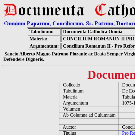
Tabulinum:
Documenta Catholica Omnia
Materia:
CONCILIUM ROMANUN II PR
Argumentum:
Concilium Romanun II - Pro Refor
Sancto Alberto Magno Patrono Plorante ac Beata Semper Virgin
Defendere Digneris.
Documen
Collectio
Docume
Tabulinum
De Eccl
Materia
Tabulas 
Argumentum
1075-1
Volumen
Ab Columna ad Culumnam
Auctor
Concili
Titulus
Pro Re