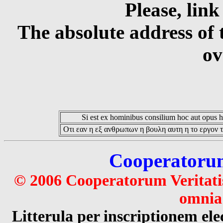
Please, link
The absolute address of 
ov
Si est ex hominibus consilium hoc aut opus hoc
Οτι εαν η εξ ανθρωπων η βουλη αυτη η το εργον τ
Cooperatorum 
© 2006 Cooperatorum Veritatis
omnia 
Litterula per inscriptionem 