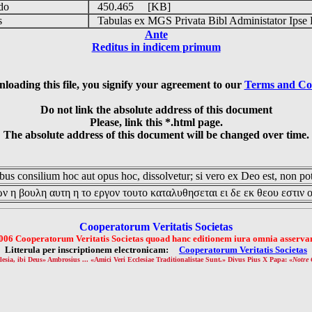
udo
450.465 [KB]
is
Tabulas ex MGS Privata Bibl Administator Ipse 
Ante
Reditus in indicem primum
loading this file, you signify your agreement to our
Terms and Co
Do not link the absolute address of this document
Please, link this *.html page.
The absolute address of this document will be changed over time.
us consilium hoc aut opus hoc, dissolvetur; si vero ex Deo est, non pot
ν η βουλη αυτη η το εργον τουτο καταλυθησεται ει δε εκ θεου εστιν 
Cooperatorum Veritatis Societas
006 Cooperatorum Veritatis Societas quoad hanc editionem iura omnia asservan
Litterula per inscriptionem electronicam:
Cooperatorum Veritatis Societas
lesia, ibi Deus» Ambrosius ... «Amici Veri Ecclesiae Traditionalistae Sunt.» Divus Pius X Papa: «
Notre 