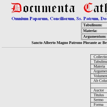
Tabulinum:
Materia:
Argumentum:
Sancto Alberto Magno Patrono Plorante ac Bea
Collecti
Tabulin
Materia
Argume
Volume
Ab Colu
Auctor
Titulus
Sermo
Forma