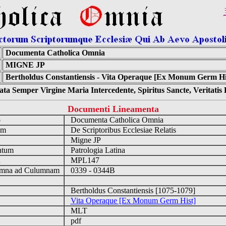
Documenta Catholica Omnia
MIGNE JP
Bertholdus Constantiensis - Vita Operaque [Ex Monum Germ His
ta Semper Virgine Maria Intercedente, Spiritus Sancte, Veritati
Documenti Lineamenta
o
Documenta Catholica Omnia
um
De Scriptoribus Ecclesiae Relatis
Migne JP
ntum
Patrologia Latina
n
MPL147
mna ad Culumnam
0339 - 0344B
Bertholdus Constantiensis [1075-1079]
Vita Operaque [Ex Monum Germ Hist]
MLT
pdf