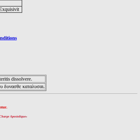
Exquisivit
nditions
eritis dissolvere.
ου δυνασθε καταλυσαι.
tur.
Charge Apostolique
»