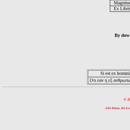
Magnit
Ex Libr
By down
Si est ex hominib
Οτι εαν η εξ ανθρωπω
© 2
«Ubi Petrus, ibi Ecc