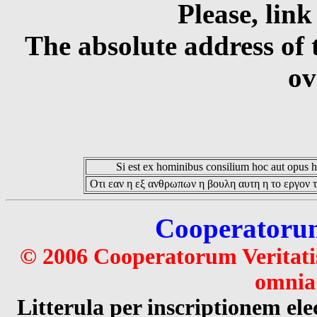
Please, link
The absolute address of 
ov
Si est ex hominibus consilium hoc aut opus hoc
Οτι εαν η εξ ανθρωπων η βουλη αυτη η το εργον τ
Cooperatorum 
© 2006 Cooperatorum Veritatis
omnia 
Litterula per inscriptionem 