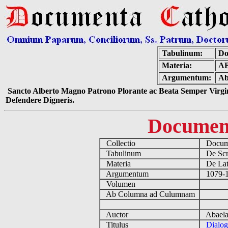
Tabulinum:
Do
Materia:
A
Argumentum:
Ab
Sancto Alberto Magno Patrono Plorante ac Beata Semper Virgin
Defendere Digneris.
Documen
Collectio
Docume
Tabulinum
De Scri
Materia
De Lati
Argumentum
1079-1
Volumen
Ab Columna ad Culumnam
Auctor
Abaela
Titulus
Dialog