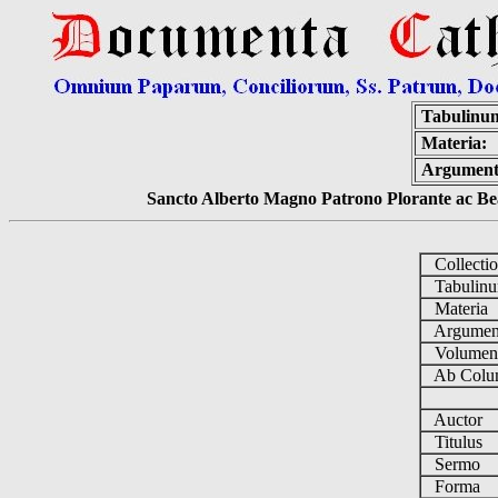
Tabulinu
Materia:
Argumen
Sancto Alberto Magno Patrono Plorante ac Bea
Collecti
Tabulin
Materia
Argume
Volume
Ab Colu
Auctor
Titulus
Sermo
Forma