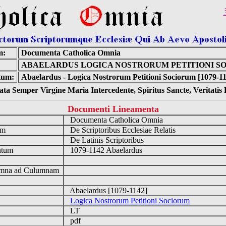
m:
Documenta Catholica Omnia
ABAELARDUS LOGICA NOSTRORUM PETITIONI S
tum:
Abaelardus - Logica Nostrorum Petitioni Sociorum [1079-1
ta Semper Virgine Maria Intercedente, Spiritus Sancte, Veritati
Documenti Lineamenta
o
Documenta Catholica Omnia
um
De Scriptoribus Ecclesiae Relatis
De Latinis Scriptoribus
ntum
1079-1142 Abaelardus
n
mna ad Culumnam
Abaelardus [1079-1142]
Logica Nostrorum Petitioni Sociorum
LT
pdf