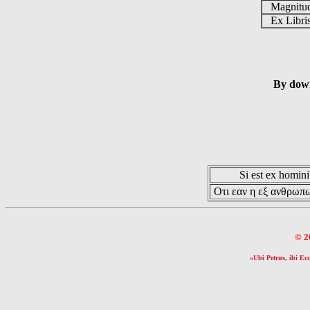
Magnit
Ex Libr
By down
Si est ex hominib
Οτι εαν η εξ ανθρωπω
© 2
«Ubi Petrus, ibi Ecc