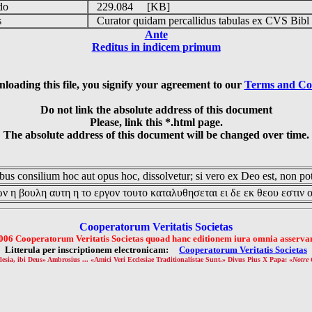
udo
229.084 [KB]
is
Curator quidam percallidus tabulas ex CVS Bibl
Ante
Reditus in indicem primum
loading this file, you signify your agreement to our
Terms and Co
Do not link the absolute address of this document
Please, link this *.html page.
The absolute address of this document will be changed over time.
us consilium hoc aut opus hoc, dissolvetur; si vero ex Deo est, non pot
ν η βουλη αυτη η το εργον τουτο καταλυθησεται ει δε εκ θεου εστιν 
Cooperatorum Veritatis Societas
006 Cooperatorum Veritatis Societas quoad hanc editionem iura omnia asservan
Litterula per inscriptionem electronicam:
Cooperatorum Veritatis Societas
lesia, ibi Deus» Ambrosius ... «Amici Veri Ecclesiae Traditionalistae Sunt.» Divus Pius X Papa: «
Notre 