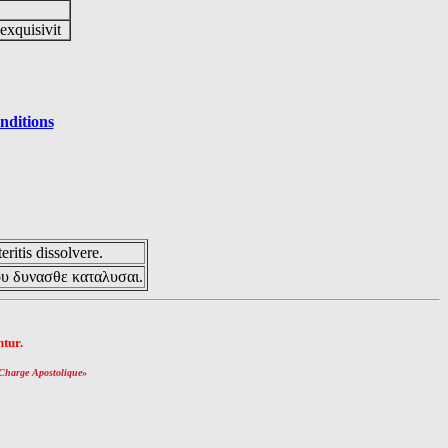
 exquisivit
nditions
eritis dissolvere.
ου δυνασθε καταλυσαι.
tur.
Charge Apostolique
»