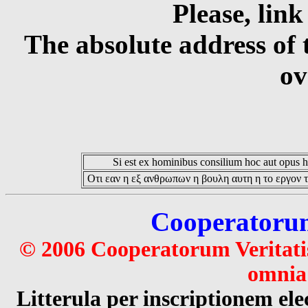
Please, link
The absolute address of 
ov
Si est ex hominibus consilium hoc aut opus hoc
Οτι εαν η εξ ανθρωπων η βουλη αυτη η το εργον τ
Cooperatorum 
© 2006 Cooperatorum Veritatis
omnia 
Litterula per inscriptionem 