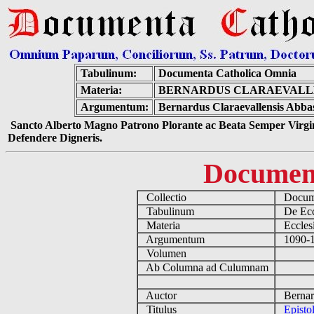
Tabulinum:
Documenta Catholica Omnia
Materia:
BERNARDUS CLARAEVALLE
Argumentum:
Bernardus Claraevallensis Abbas
Sancto Alberto Magno Patrono Plorante ac Beata Semper Virgin
Defendere Digneris.
Documen
Collectio
Docume
Tabulinum
De Eccl
Materia
Ecclesi
Argumentum
1090-11
Volumen
Ab Columna ad Culumnam
Auctor
Bernard
Titulus
Episto