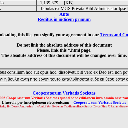
udo
1,139.379 [KB]
is
Tabulas ex MGS Privata Bibl Administator Ipse 
Ante
Reditus in indicem primum
loading this file, you signify your agreement to our
Terms and Co
Do not link the absolute address of this document
Please, link this *.html page.
The absolute address of this document will be changed over time.
us consilium hoc aut opus hoc, dissolvetur; si vero ex Deo est, non pot
ν η βουλη αυτη η το εργον τουτο καταλυθησεται ει δε εκ θεου εστιν 
Cooperatorum Veritatis Societas
006 Cooperatorum Veritatis Societas quoad hanc editionem iura omnia asservan
Litterula per inscriptionem electronicam:
Cooperatorum Veritatis Societas
lesia, ibi Deus» Ambrosius ... «Amici Veri Ecclesiae Traditionalistae Sunt.» Divus Pius X Papa: «
Notre 