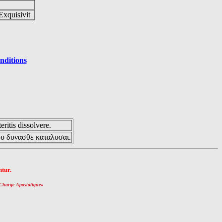
Exquisivit
nditions
eritis dissolvere.
ου δυνασθε καταλυσαι.
tur.
Charge Apostolique
»