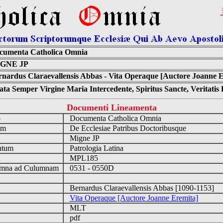
cumenta Catholica Omnia
GNE JP
nardus Claraevallensis Abbas - Vita Operaque [Auctore Joanne E
ta Semper Virgine Maria Intercedente, Spiritus Sancte, Veritati
Documenti Lineamenta
o
Documenta Catholica Omnia
um
De Ecclesiae Patribus Doctoribusque
Migne JP
ntum
Patrologia Latina
n
MPL185
mna ad Culumnam
0531 - 0550D
Bernardus Claraevallensis Abbas [1090-1153]
Vita Operaque [Auctore Joanne Eremita]
MLT
pdf