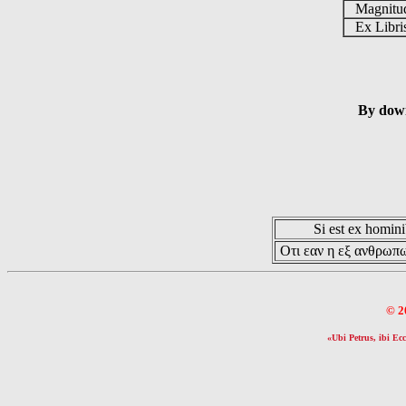
Magnit
Ex Libr
By down
Si est ex hominib
Οτι εαν η εξ ανθρωπω
© 2
«Ubi Petrus, ibi Ecc