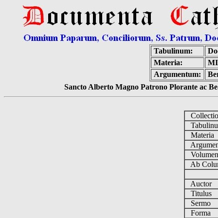
Tabulinum:
Do
Materia:
MI
Argumentum:
Ber
Sancto Alberto Magno Patrono Plorante ac Bea
Collecti
Tabulin
Materia
Argume
Volume
Ab Colu
Auctor
Titulus
Sermo
Forma