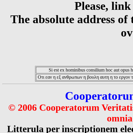
Please, link
The absolute address of 
ov
Si est ex hominibus consilium hoc aut opus hoc
Οτι εαν η εξ ανθρωπων η βουλη αυτη η το εργον τ
Cooperatorum 
© 2006 Cooperatorum Veritatis
omnia 
Litterula per inscriptionem 