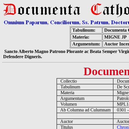
Tabulinum:
Documenta 
Materia:
MIGNE JP
Argumentum:
Auctor Incer
Sancto Alberto Magno Patrono Plorante ac Beata Semper Virgin
Defendere Digneris.
Documen
Collectio
Docume
Tabulinum
De Scri
Materia
Migne
Argumentum
Patrolo
Volumen
MPL1
Ab Columna ad Culumnam
0301 -
Auctor
Auctor 
Titulus
Chroni