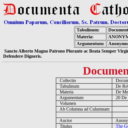
Tabulinum:
Document
Materia:
ANONYM
Argumentum:
Anonymus 
Sancto Alberto Magno Patrono Plorante ac Beata Semper Virgin
Defendere Digneris.
Documen
Collectio
Docume
Tabulinum
De Reb
Materia
De Medi
Argumentum
20 De 
Volumen
Ab Columna ad Culumnam
Auctor
Anonym
Titulus
The Ge