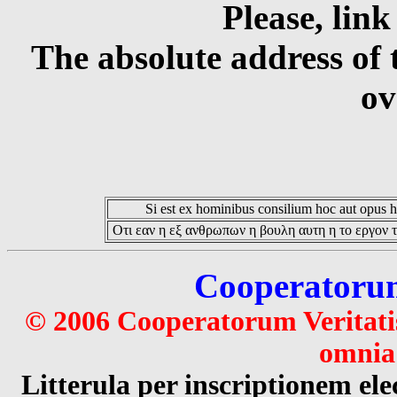
Please, link
The absolute address of 
ov
Si est ex hominibus consilium hoc aut opus hoc
Οτι εαν η εξ ανθρωπων η βουλη αυτη η το εργον τ
Cooperatorum 
© 2006 Cooperatorum Veritatis
omnia 
Litterula per inscriptionem 