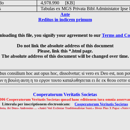
udo
4,978.990 [KB]
is
Tabulas ex MGS Privata Bibl Administator Ipse 
Ante
Reditus in indicem primum
loading this file, you signify your agreement to our
Terms and Co
Do not link the absolute address of this document
Please, link this *.html page.
The absolute address of this document will be changed over time.
us consilium hoc aut opus hoc, dissolvetur; si vero ex Deo est, non pot
ν η βουλη αυτη η το εργον τουτο καταλυθησεται ει δε εκ θεου εστιν 
Cooperatorum Veritatis Societas
006 Cooperatorum Veritatis Societas quoad hanc editionem iura omnia asservan
Litterula per inscriptionem electronicam:
Cooperatorum Veritatis Societas
lesia, ibi Deus» Ambrosius ... «Amici Veri Ecclesiae Traditionalistae Sunt.» Divus Pius X Papa: «
Notre 