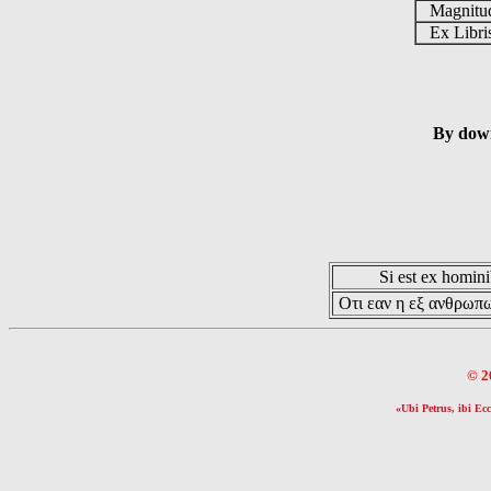
Magnit
Ex Libr
By down
Si est ex hominib
Οτι εαν η εξ ανθρωπω
© 2
«Ubi Petrus, ibi Ecc