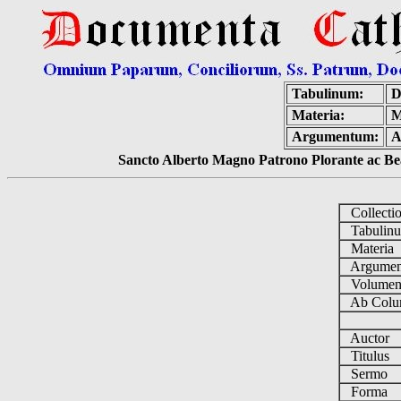
Tabulinum:
D
Materia:
M
Argumentum:
A
Sancto Alberto Magno Patrono Plorante ac Bea
Collecti
Tabulin
Materia
Argume
Volume
Ab Colu
Auctor
Titulus
Sermo
Forma