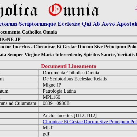
ocumenta Catholica Omnia
IGNE JP
uctor Incertus - Chronicae Et Gestae Ducum Sive Principum Polo
ta Semper Virgine Maria Intercedente, Spiritus Sancte, Veritati
Documenti Lineamenta
o
Documenta Catholica Omnia
um
De Scriptoribus Ecclesiae Relatis
Migne JP
ntum
Patrologia Latina
n
MPL160
mna ad Culumnam
0839 - 0936B
Auctor Incertus [1112-1112]
Chronicae Et Gestae Ducum Sive Principum Po
MLT
pdf