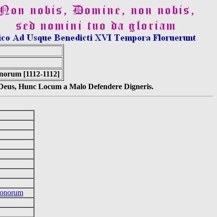
norum [1112-1112]
s Deus, Hunc Locum a Malo Defendere Digneris.
lonorum