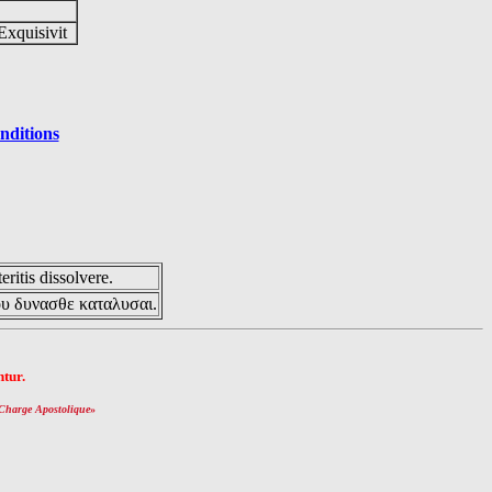
Exquisivit
nditions
eritis dissolvere.
ου δυνασθε καταλυσαι.
tur.
Charge Apostolique
»