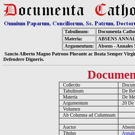
Tabulinum:
Documenta Catho
Materia:
ABSENS ANNAL
Argumentum:
Absens - Annales 
Sancto Alberto Magno Patrono Plorante ac Beata Semper Virgin
Defendere Digneris.
Documen
Collectio
Docume
Tabulinum
De Reb
Materia
De Medi
Argumentum
20 De 
Volumen
Ab Columna ad Culumnam
Auctor
Absens
Titulus
Annale