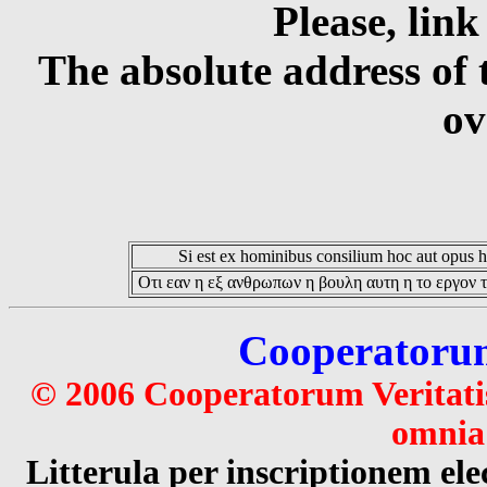
Please, link
The absolute address of 
ov
Si est ex hominibus consilium hoc aut opus hoc
Οτι εαν η εξ ανθρωπων η βουλη αυτη η το εργον τ
Cooperatorum 
© 2006 Cooperatorum Veritatis
omnia 
Litterula per inscriptionem 