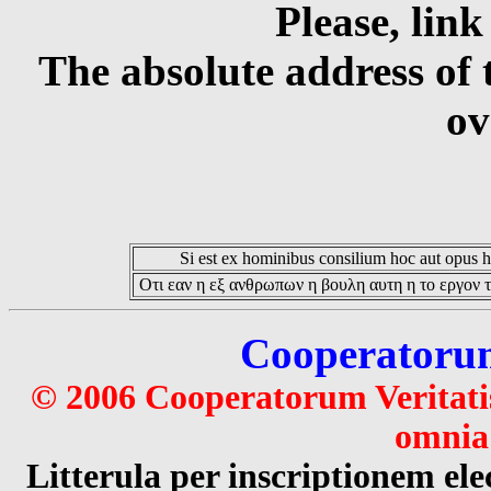
Please, link
The absolute address of 
ov
Si est ex hominibus consilium hoc aut opus hoc
Οτι εαν η εξ ανθρωπων η βουλη αυτη η το εργον τ
Cooperatorum 
© 2006 Cooperatorum Veritatis
omnia 
Litterula per inscriptionem 