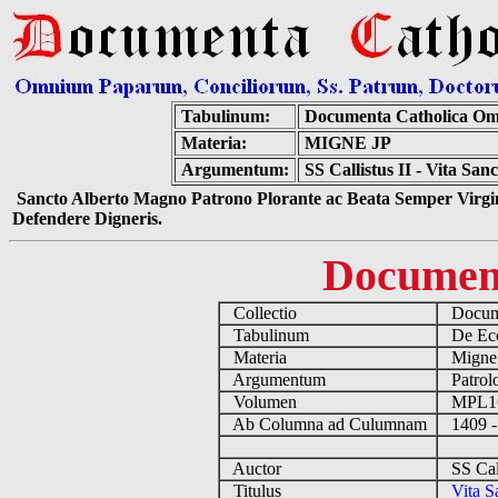
Tabulinum:
Documenta Catholica Om
Materia:
MIGNE JP
Argumentum:
SS Callistus II - Vita San
Sancto Alberto Magno Patrono Plorante ac Beata Semper Virgin
Defendere Digneris.
Documen
Collectio
Docume
Tabulinum
De Eccl
Materia
Migne
Argumentum
Patrolo
Volumen
MPL1
Ab Columna ad Culumnam
1409 -
Auctor
SS Call
Titulus
Vita S