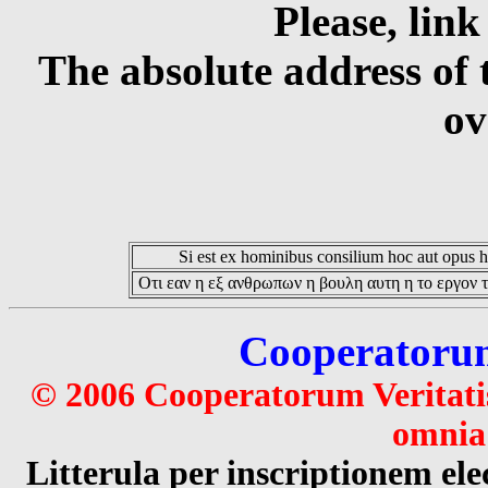
Please, link
The absolute address of 
ov
Si est ex hominibus consilium hoc aut opus hoc
Οτι εαν η εξ ανθρωπων η βουλη αυτη η το εργον τ
Cooperatorum 
© 2006 Cooperatorum Veritatis
omnia 
Litterula per inscriptionem 