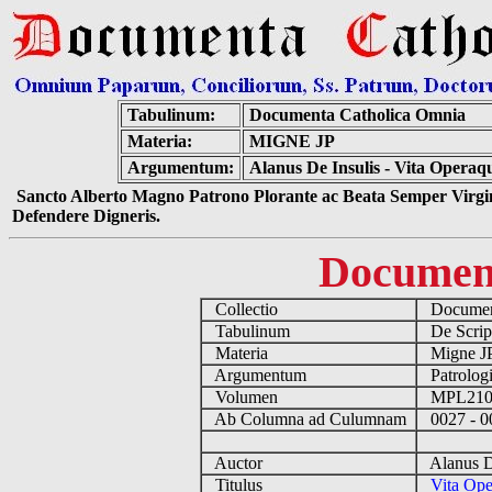
Tabulinum:
Documenta Catholica Omnia
Materia:
MIGNE JP
Argumentum:
Alanus De Insulis - Vita Operaq
Sancto Alberto Magno Patrono Plorante ac Beata Semper Virgin
Defendere Digneris.
Documen
Collectio
Document
Tabulinum
De Script
Materia
Migne 
Argumentum
Patrologi
Volumen
MPL21
Ab Columna ad Culumnam
0027 - 
Auctor
Alanus De
Titulus
Vita Ope