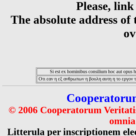
Please, link
The absolute address of 
ov
Si est ex hominibus consilium hoc aut opus hoc
Οτι εαν η εξ ανθρωπων η βουλη αυτη η το εργον τ
Cooperatorum 
© 2006 Cooperatorum Veritatis
omnia 
Litterula per inscriptionem 