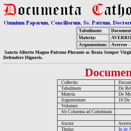
Tabulinum:
Document
Materia:
AVERROE
Argumentum:
Averroe -
Sancto Alberto Magno Patrono Plorante ac Beata Semper Virgin
Defendere Digneris.
Documen
Collectio
Docume
Tabulinum
De Reb
Materia
De Medi
Argumentum
10 De 
Volumen
Ab Columna ad Culumnam
Auctor
Averro
Titulus
In de 