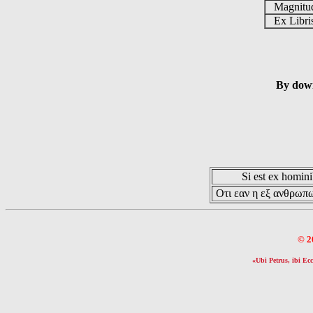
Magnit
Ex Libr
By down
Si est ex hominib
Οτι εαν η εξ ανθρωπω
© 2
«Ubi Petrus, ibi Ecc