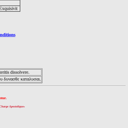
Exquisivit
nditions
eritis dissolvere.
ου δυνασθε καταλυσαι.
tur.
Charge Apostolique
»