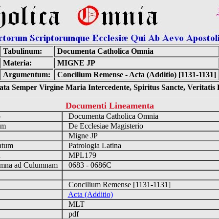
Tabulinum:
Documenta Catholica Omnia
Materia:
MIGNE JP
Argumentum:
Concilium Remense - Acta (Additio) [1131-1131]
ta Semper Virgine Maria Intercedente, Spiritus Sancte, Veritati
Documenti Lineamenta
o
Documenta Catholica Omnia
um
De Ecclesiae Magisterio
Migne JP
ntum
Patrologia Latina
n
MPL179
mna ad Culumnam
0683 - 0686C
Concilium Remense [1131-1131]
Acta (Additio)
MLT
pdf