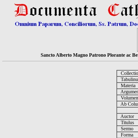
Sancto Alberto Magno Patrono Plorante ac Bea
Collecti
Tabulin
Materia
Argume
Volume
Ab Colu
Auctor
Titulus
Sermo
Forma