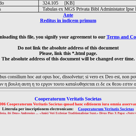
udo
324.105 [KB]
is
Tabulas ex MGS Privata Bibl Administator Ipse 
Ante
Reditus in indicem primum
loading this file, you signify your agreement to our
Terms and Co
Do not link the absolute address of this document
Please, link this *.html page.
The absolute address of this document will be changed over time.
us consilium hoc aut opus hoc, dissolvetur; si vero ex Deo est, non pot
ν η βουλη αυτη η το εργον τουτο καταλυθησεται ει δε εκ θεου εστιν 
Cooperatorum Veritatis Societas
006 Cooperatorum Veritatis Societas quoad hanc editionem iura omnia asservan
Litterula per inscriptionem electronicam:
Cooperatorum Veritatis Societas
lesia, ibi Deus» Ambrosius ... «Amici Veri Ecclesiae Traditionalistae Sunt.» Divus Pius X Papa: «
Notre 