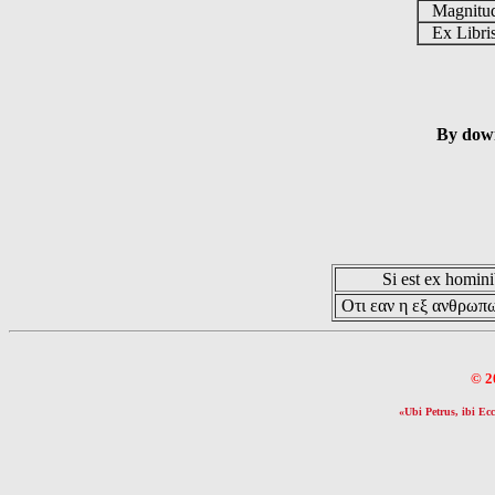
Magnit
Ex Libr
By down
Si est ex hominib
Οτι εαν η εξ ανθρωπω
© 2
«Ubi Petrus, ibi Ecc