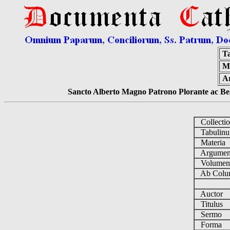
T
Ma
A
Sancto Alberto Magno Patrono Plorante ac Bea
Collecti
Tabulin
Materia
Argume
Volume
Ab Colu
Auctor
Titulus
Sermo
Forma