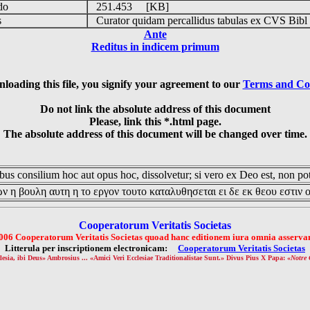
udo
251.453 [KB]
is
Curator quidam percallidus tabulas ex CVS Bibl
Ante
Reditus in indicem primum
loading this file, you signify your agreement to our
Terms and Co
Do not link the absolute address of this document
Please, link this *.html page.
The absolute address of this document will be changed over time.
us consilium hoc aut opus hoc, dissolvetur; si vero ex Deo est, non pot
ν η βουλη αυτη η το εργον τουτο καταλυθησεται ει δε εκ θεου εστιν 
Cooperatorum Veritatis Societas
006 Cooperatorum Veritatis Societas quoad hanc editionem iura omnia asservan
Litterula per inscriptionem electronicam:
Cooperatorum Veritatis Societas
lesia, ibi Deus» Ambrosius ... «Amici Veri Ecclesiae Traditionalistae Sunt.» Divus Pius X Papa: «
Notre 