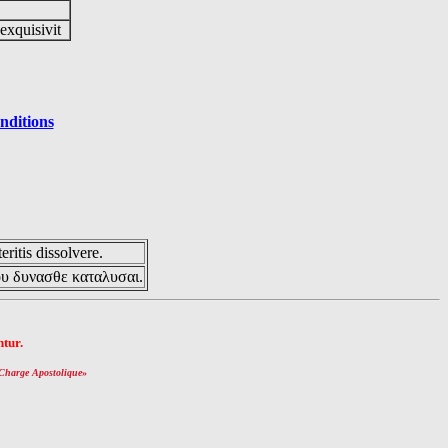
 exquisivit
nditions
eritis dissolvere.
ου δυνασθε καταλυσαι.
tur.
Charge Apostolique
»