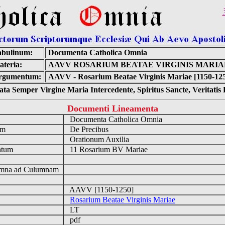
abulinum:
Documenta Catholica Omnia
teria:
AAVV ROSARIUM BEATAE VIRGINIS MARIA
rgumentum:
AAVV - Rosarium Beatae Virginis Mariae [1150-12
ta Semper Virgine Maria Intercedente, Spiritus Sancte, Veritati
Documenti Lineamenta
o
Documenta Catholica Omnia
um
De Precibus
Orationum Auxilia
ntum
11 Rosarium BV Mariae
n
mna ad Culumnam
AAVV [1150-1250]
Rosarium Beatae Virginis Mariae
LT
pdf