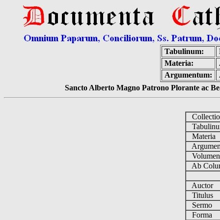
Tabulinum:
Materia:
Argumentum:
Sancto Alberto Magno Patrono Plorante ac Bea
Collecti
Tabulin
Materia
Argume
Volume
Ab Colu
Auctor
Titulus
Sermo
Forma