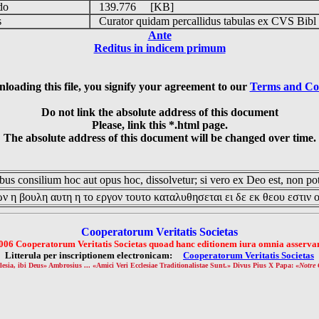
udo
139.776 [KB]
is
Curator quidam percallidus tabulas ex CVS Bibl
Ante
Reditus in indicem primum
loading this file, you signify your agreement to our
Terms and Co
Do not link the absolute address of this document
Please, link this *.html page.
The absolute address of this document will be changed over time.
us consilium hoc aut opus hoc, dissolvetur; si vero ex Deo est, non pot
ν η βουλη αυτη η το εργον τουτο καταλυθησεται ει δε εκ θεου εστιν 
Cooperatorum Veritatis Societas
006 Cooperatorum Veritatis Societas quoad hanc editionem iura omnia asservan
Litterula per inscriptionem electronicam:
Cooperatorum Veritatis Societas
lesia, ibi Deus» Ambrosius ... «Amici Veri Ecclesiae Traditionalistae Sunt.» Divus Pius X Papa: «
Notre 