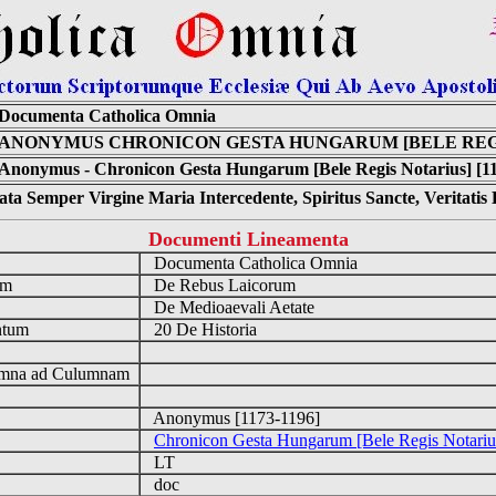
Documenta Catholica Omnia
ANONYMUS CHRONICON GESTA HUNGARUM [BELE REG
Anonymus - Chronicon Gesta Hungarum [Bele Regis Notarius] [11
ta Semper Virgine Maria Intercedente, Spiritus Sancte, Veritati
Documenti Lineamenta
o
Documenta Catholica Omnia
um
De Rebus Laicorum
De Medioaevali Aetate
ntum
20 De Historia
n
mna ad Culumnam
Anonymus [1173-1196]
Chronicon Gesta Hungarum [Bele Regis Notariu
LT
doc