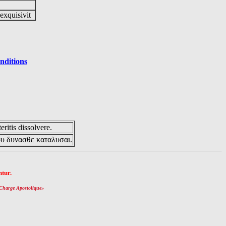
 exquisivit
nditions
eritis dissolvere.
ου δυνασθε καταλυσαι.
tur.
Charge Apostolique
»