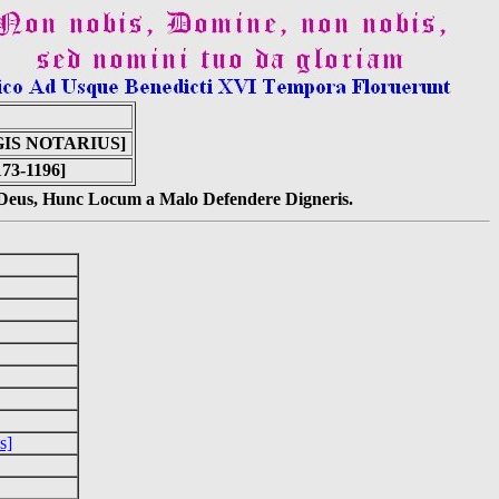
IS NOTARIUS]
73-1196]
s Deus, Hunc Locum a Malo Defendere Digneris.
s]