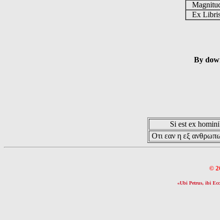
Magnit
Ex Libr
By down
Si est ex hominib
Οτι εαν η εξ ανθρωπω
© 2
«Ubi Petrus, ibi Ecc